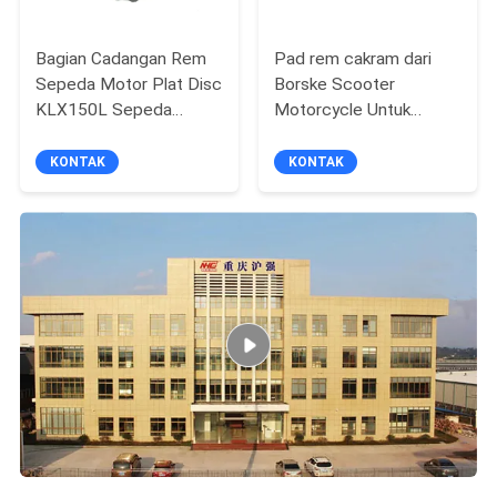
Bagian Cadangan Rem
Pad rem cakram dari
Sepeda Motor Plat Disc
Borske Scooter
KLX150L Sepeda
Motorcycle Untuk
Motorc ISO9001
Pulsar200ns Delantera
Kualitas Tinggi
KONTAK
KONTAK