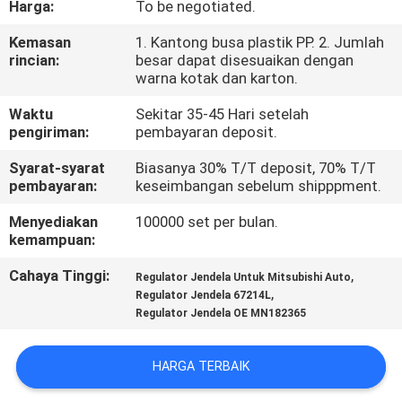
Harga:
To be negotiated.
KONTROL
Kemasan
1. Kantong busa plastik PP. 2. Jumlah
rincian:
besar dapat disesuaikan dengan
KUALITAS
warna kotak dan karton.
Waktu
Sekitar 35-45 Hari setelah
BERITA
pengiriman:
pembayaran deposit.
Syarat-syarat
Biasanya 30% T/T deposit, 70% T/T
MINTA
pembayaran:
keseimbangan sebelum shipppment.
KUTIPAN
Menyediakan
100000 set per bulan.
kemampuan:
PETA
Cahaya Tinggi:
,
Regulator Jendela Untuk Mitsubishi Auto
,
Regulator Jendela 67214L
SITUS
Regulator Jendela OE MN182365
KEBIJAKAN
HARGA TERBAIK
PRIBADI