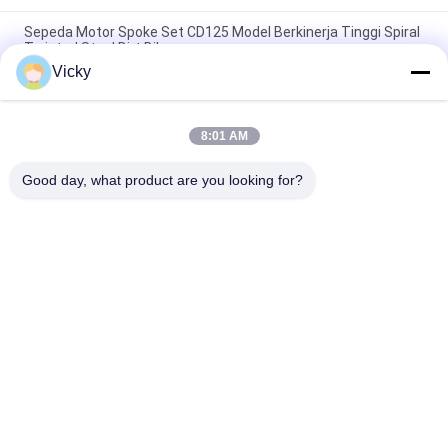
Sepeda Motor Spoke Set CD125 Model Berkinerja Tinggi Spiral
Twisted Steel Dirt Bikes
Vicky
Sepeda Motor Spokes Dan Puting Chrome Kinerja Tinggi
CD125 Professional Supplier
8:01 AM
Sepeda Motor Spoke Set Dengan Puting A9G Depan Roda
Belakang Spoke Perak WIMMA
Good day, what product are you looking for?
Bad Request
Semua
Suku Cadang Mesin 
Suku Cadang Listrik 
Sepeda Motor
Sepeda Motor
Suku Cadang 
Mesin Kabel 
Transmisi Sepeda 
Otomatis
Motor
Suku Cadang Rem 
Bagian Body Sepeda 
Sepeda Motor
Motor