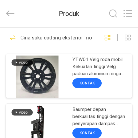
Chongqing
Litron
Spare
Produk
Parts
Co.,
Ltd..
All
RUMAH
Rights
388
Reserved.
Cina suku cadang eksterior mobil
Suku cadang mesin
PRODUK
sepeda motor
YTW01 Velg roda mobil
Kekuatan tinggi Velg
VIDEO
paduan aluminium ringan
dengan akhir tahan korosi
KONTAK
dan desain multi-spoke
TENTANG
199
KAMI
Suku Cadang Listrik
Baumper depan
berkualitas tinggi dengan
TUR
Sepeda Motor
penyerapan dampak
PABRIK
Komposisi struktural dan
KONTAK
perlindungan komponen