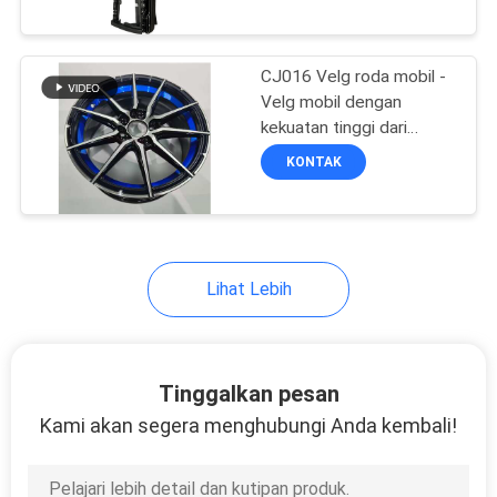
untuk kendaraan
KONTROL
B316F271201-0512 /
5306100-DC15
CJ016 Velg roda mobil -
KUALITAS
25
Velg mobil dengan
kekuatan tinggi dari
Suku Cadang
BERITA
paduan aluminium dengan
KONTAK
Transmisi Sepeda
finish tahan korosi dan
desain multi-spoke
MINTA
Motor
KUTIPAN
Lihat Lebih
PETA
11
SITUS
Mesin Kabel
Tinggalkan pesan
Otomatis
Kami akan segera menghubungi Anda kembali!
KEBIJAKAN
PRIBADI