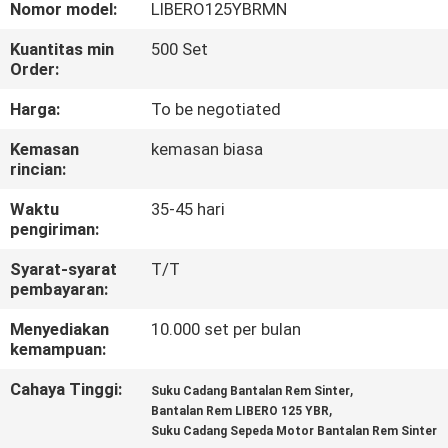
Nomor model:
LIBERO125YBRMN
KONTROL
Kuantitas min
500 Set
Order:
KUALITAS
Harga:
To be negotiated
BERITA
Kemasan
kemasan biasa
rincian:
MINTA
Waktu
35-45 hari
pengiriman:
KUTIPAN
Syarat-syarat
T/T
pembayaran:
PETA
Menyediakan
10.000 set per bulan
SITUS
kemampuan:
Cahaya Tinggi:
,
Suku Cadang Bantalan Rem Sinter
KEBIJAKAN
,
Bantalan Rem LIBERO 125 YBR
PRIBADI
Suku Cadang Sepeda Motor Bantalan Rem Sinter