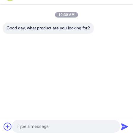
Motor Brake Disc Pad Pulsar FZ16 Keramik Karbon Berkinerja
Tinggi
10:30 AM
Bagian Sepeda Motor Brake Pad Shoe PULSAR150 Untuk
CG200 E-Storm 125 CGR125 OEM Standar
Good day, what product are you looking for?
Bad Request
Semua
Suku Cadang Mesin 
Suku Cadang Listrik 
Sepeda Motor
Sepeda Motor
Suku Cadang 
Mesin Kabel 
Transmisi Sepeda 
Otomatis
Motor
Suku Cadang Rem 
Bagian Body Sepeda 
Sepeda Motor
Motor
Suku Cadang 
Lebih Banyak Produk 
Aksesoris Motor
Panas
Quote request suatu