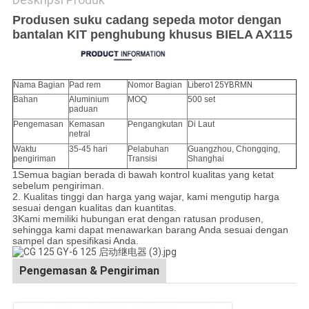
Produsen suku cadang sepeda motor dengan
bantalan KIT penghubung khusus BIELA AX115
Nama Bagian
Pad rem
Nomor Bagian
Libero125YBRMN
Bahan
Aluminium
MOQ
500 set
paduan
Pengemasan
Kemasan
Pengangkutan
Di Laut
netral
Waktu
35-45 hari
Pelabuhan
Guangzhou, Chongqing,
pengiriman
Transisi
Shanghai
1Semua bagian berada di bawah kontrol kualitas yang ketat
sebelum pengiriman.
2. Kualitas tinggi dan harga yang wajar, kami mengutip harga
sesuai dengan kualitas dan kuantitas.
3Kami memiliki hubungan erat dengan ratusan produsen,
sehingga kami dapat menawarkan barang Anda sesuai dengan
sampel dan spesifikasi Anda.
Pengemasan & Pengiriman