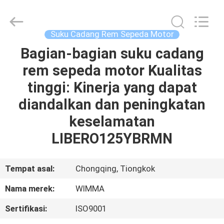
Chongqing
Litron
Spare
Parts
Co.,
Suku Cadang Rem Sepeda Motor
Ltd..
All
Bagian-bagian suku cadang
RUMAH
Rights
Reserved.
rem sepeda motor Kualitas
PRODUK
tinggi: Kinerja yang dapat
diandalkan dan peningkatan
VIDEO
keselamatan
LIBERO125YBRMN
TENTANG
KAMI
Tempat asal:
Chongqing, Tiongkok
Nama merek:
WIMMA
TUR
Sertifikasi:
ISO9001
PABRIK