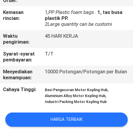
Order:
KONTROL
Kemasan
1,PP Plastic foam bags .
1, tas busa
rincian:
plastik PP.
KUALITAS
2Large quantity can be customi
Waktu
45 HARI KERJA
BERITA
pengiriman:
Syarat-syarat
T/T
MINTA
pembayaran:
KUTIPAN
Menyediakan
10000 Potongan/Potongan per Bulan
kemampuan:
PETA
Cahaya Tinggi:
,
Besi Pengecoran Motor Kopling Hub
,
Aluminium Alloy Motor Kopling Hub
SITUS
Industri Packing Motor Kopling Hub
KEBIJAKAN
HARGA TERBAIK
PRIBADI