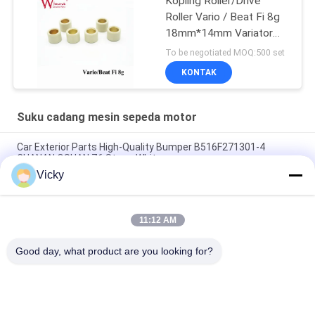
Kopling Roller/Drive
Roller Vario / Beat Fi 8g
18mm*14mm Variator
Karet & Paduan
To be negotiated MOQ:500 set
KONTAK
Suku cadang mesin sepeda motor
Car Exterior Parts High-Quality Bumper B516F271301-4
CHANAN OSHAN​ Z6 Starry White
Vicky
Motor starter Honda EX5 Mesin Sepeda Motor suku cadang
Grosir Murah Dengan Kinerja Tinggi
11:12 AM
Sepeda motor busi untuk CPR8EAIX-9 China Pemasok Sistem
Mesin
Good day, what product are you looking for?
Bad Request
Semua