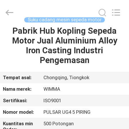
Chongqing
Litron
Spare
Parts
Co.,
Suku cadang mesin sepeda motor
Ltd..
All
Pabrik Hub Kopling Sepeda
RUMAH
Rights
Reserved.
Motor Jual Aluminium Alloy
PRODUK
Iron Casting Industri
Pengemasan
VIDEO
Tempat asal:
Chongqing, Tiongkok
TENTANG
Nama merek:
WIMMA
KAMI
Sertifikasi:
ISO9001
TUR
Nomor model:
PULSAR UG4 5 PIRING
PABRIK
Kuantitas min
500 Potongan