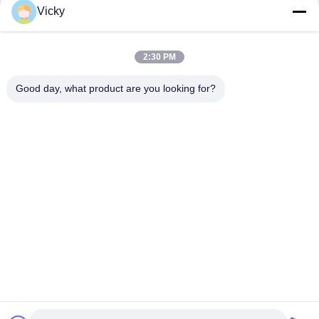
Bumper Mobil
Tinggi
Vicky
Suku Cadang Mesin Sepeda
Car Exterior Parts
Motor
May 21, 2026
May 22, 2026
2:30 PM
Good day, what product are you looking for?
00:06
00:03
Busi CR9E Umur Panjang Performa
Jari-jari Sepeda Motor Krom WIMMA
Tinggi
CD125
Car Exterior Parts
Bagian Body Sepeda Motor
May 21, 2026
February 24, 2026
00:12
00:06
Relay Starter Sepeda Motor Perbaiki
Relay Flasher Sepeda Motor 12V
Mesin Start
Sinyal Perbaikan Universal