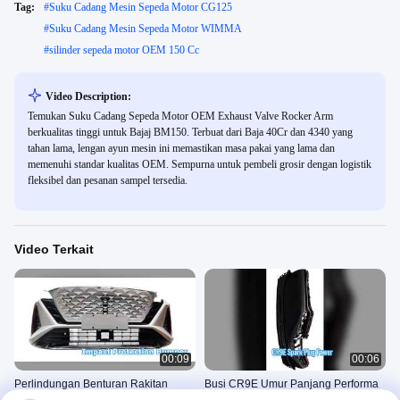
Tag:
#
Suku Cadang Mesin Sepeda Motor CG125
#
Suku Cadang Mesin Sepeda Motor WIMMA
#
silinder sepeda motor OEM 150 Cc
Video Description:
Temukan Suku Cadang Sepeda Motor OEM Exhaust Valve Rocker Arm
berkualitas tinggi untuk Bajaj BM150. Terbuat dari Baja 40Cr dan 4340 yang
tahan lama, lengan ayun mesin ini memastikan masa pakai yang lama dan
memenuhi standar kualitas OEM. Sempurna untuk pembeli grosir dengan logistik
fleksibel dan pesanan sampel tersedia.
Video Terkait
00:09
00:06
Perlindungan Benturan Rakitan
Busi CR9E Umur Panjang Performa