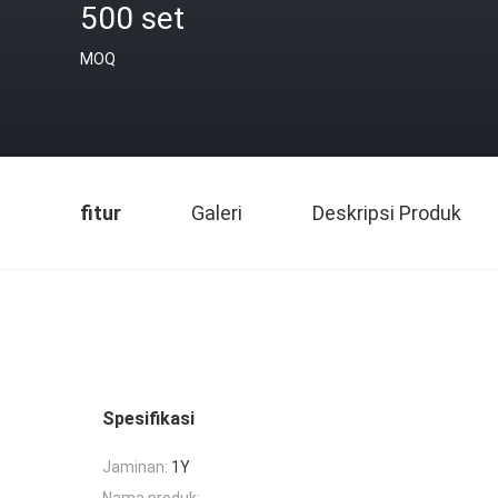
500 set
MOQ
fitur
Galeri
Deskripsi Produk
Spesifikasi
Jaminan:
1Y
Nama produk: