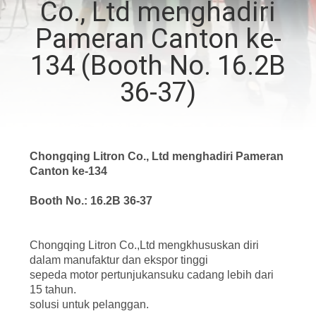
Co., Ltd menghadiri
KONTROL
Pameran Canton ke-
KUALITAS
134 (Booth No. 16.2B
36-37)
BERITA
MINTA
Chongqing Litron Co., Ltd menghadiri Pameran
KUTIPAN
Canton ke-134
Booth No.: 16.2B 36-37
PETA
SITUS
Chongqing Litron Co.,Ltd mengkhususkan diri
dalam manufaktur dan ekspor tinggi
sepeda motor pertunjukan
suku cadang lebih dari
KEBIJAKAN
15 tahun.
PRIBADI
solusi untuk pelanggan.