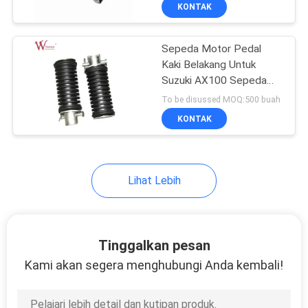
Multifungsi Kemandirian
KONTAK
Lengkap Keamanan
KONTROL
Sepeda Motor Pedal
KUALITAS
Kaki Belakang Untuk
Suzuki AX100 Sepeda
BERITA
Motor Pedal Kaki
To be disussed MOQ:500 buah
Belakang Hitam 43069-
KONTAK
03000-000 Langkah Kaki
MINTA
Belakang
KUTIPAN
Lihat Lebih
PETA
SITUS
Tinggalkan pesan
Kami akan segera menghubungi Anda kembali!
KEBIJAKAN
PRIBADI