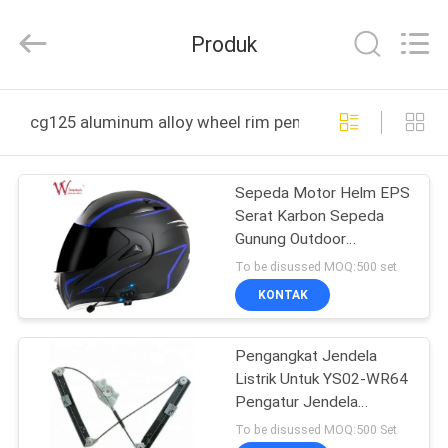
Chongqing
Litron
Spare
Produk
Parts
Co.,
Ltd..
All
RUMAH
Rights
Reserved.
cg125 aluminum alloy wheel rim pembuatan online
PRODUK
Sepeda Motor Helm EPS
Serat Karbon Sepeda
VIDEO
Gunung Outdoor
Menunggang Off-road
To be disussed MOQ:500 set
Helm Sepeda Motor
TENTANG
KONTAK
KAMI
Pengangkat Jendela
Listrik Untuk YS02-WR64
TUR
Pengatur Jendela
PABRIK
Kerendahan Kerja
To be disussed MOQ:500 Set