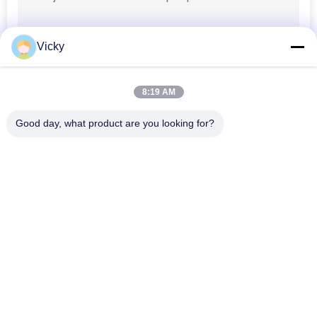
Vicky
8:19 AM
Good day, what product are you looking for?
Bad Request
Semua
Suku Cadang Mesin 
Suku Cadang Listrik 
Sepeda Motor
Sepeda Motor
Suku Cadang 
Mesin Kabel 
Transmisi Sepeda 
Otomatis
Motor
Suku Cadang Rem 
Bagian Body Sepeda 
Sepeda Motor
Motor