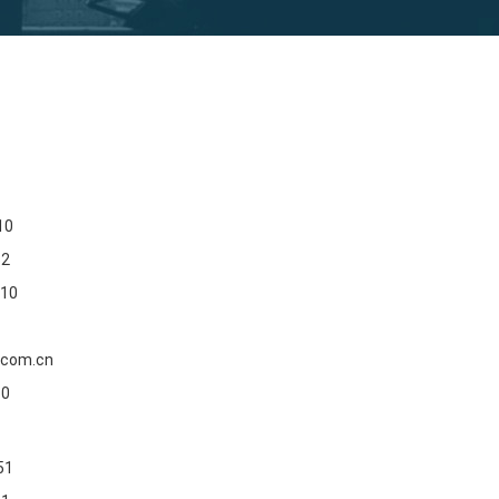
10
62
10
.com.cn
10
51