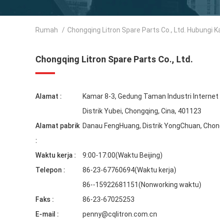
Rumah
/
Chongqing Litron Spare Parts Co., Ltd. Hubungi 
Chongqing Litron Spare Parts Co., Ltd.
Alamat :
Kamar 8-3, Gedung Taman Industri Internet 9
Distrik Yubei, Chongqing, Cina, 401123
Alamat pabrik
Danau FengHuang, Distrik YongChuan, Chon
:
Waktu kerja :
9:00-17:00(Waktu Beijing)
Telepon :
86-23-67760694(Waktu kerja)
86--15922681151(Nonworking waktu)
Faks :
86-23-67025253
E-mail :
penny@cqlitron.com.cn