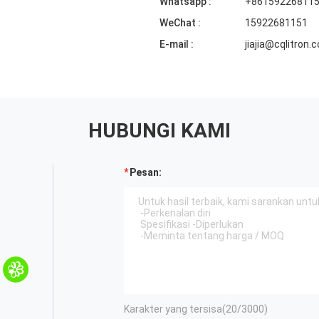
Whatsapp :
+86159226811
WeChat :
15922681151
E-mail :
jiajia@cqlitron.
HUBUNGI KAMI
Pesan:
Karakter yang tersisa(
20
/3000)