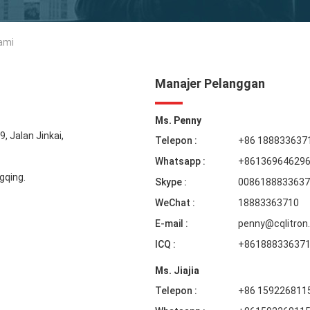
Kami
Manajer Pelanggan
Ms. Penny
, Jalan Jinkai,
Telepon :
+86 188833637
Whatsapp :
+86136964629
gqing.
Skype :
0086188833637
WeChat :
18883363710
E-mail :
penny@cqlitron
ICQ :
+86188833637
Ms. Jiajia
Telepon :
+86 159226811