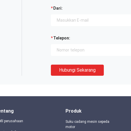
Dari:
Telepon:
Hubungi Sekarang
entang
Produk
ofil perusahaan
Suku cadang mesin sepeda
motor