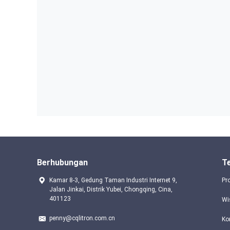
Berhubungan
T
Kamar 8-3, Gedung Taman Industri Internet 9,
Pr
Jalan Jinkai, Distrik Yubei, Chongqing, Cina,
401123
Wi
penny@cqlitron.com.cn
Ko