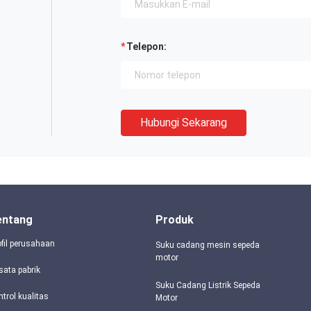
Telepon:
Hubungi Sekarang
entang
Produk
ofil perusahaan
Suku cadang mesin sepeda
motor
sata pabrik
Suku Cadang Listrik Sepeda
ntrol kualitas
Motor