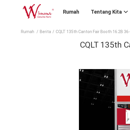
Rumah
Tentang Kita
Rumah
/
Berita
/
CQLT 135th Canton Fair Booth 16.2B 36-
CQLT 135th Ca