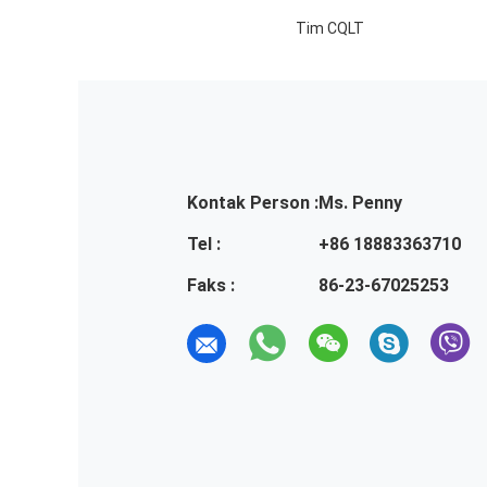
Tim CQLT
Kontak Person :
Ms. Penny
Tel :
+86 18883363710
Faks :
86-23-67025253