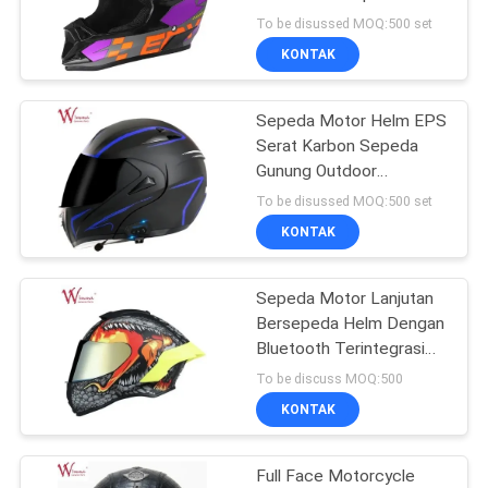
Motor Bersepeda Motor
To be disussed MOQ:500 set
Menunggang Untuk Pria
KONTAK
Logo Custom DOT
33
Sertifikasi
Suku Cadang Rem
Sepeda Motor Helm EPS
Serat Karbon Sepeda
Sepeda Motor
Gunung Outdoor
Menunggang Off-road
To be disussed MOQ:500 set
Helm Sepeda Motor
KONTAK
Sepeda Motor Lanjutan
121
Bersepeda Helm Dengan
Bagian Body Sepeda
Bluetooth Terintegrasi
Dan Ventilasi yang
To be discuss MOQ:500
Motor
Ditingkatkan
KONTAK
Full Face Motorcycle