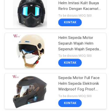
Helm Imitasi Kulit Buaya
Retro Dengan Kacamata
24
Yang Bisa Dihapus
To be discuss MOQ:500
Suku Cadang
KONTAK
Aksesoris Motor
Helm Sepeda Motor
Separuh Wajah Helm
Sepenuh Wajah Sepeda
Motor Sepeda Motor 3C
To be discuss MOQ:500
KONTAK
26
Lebih Banyak
Sepeda Motor Full Face
Helm Sepeda Elektronik
Produk Panas
Windproof Fog Proof
Dengan Ventilasi yang
To be discuss MOQ:500
Bisa Disesuaikan
KONTAK