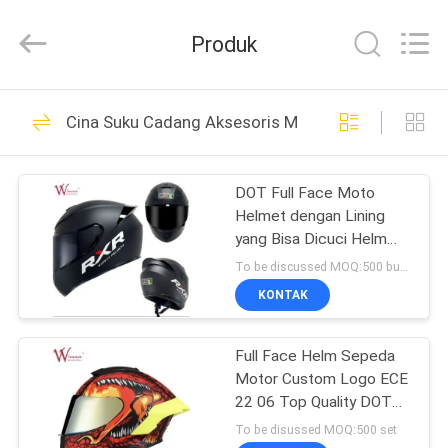
Chongqing
Litron
Spare
Produk
Parts
Co.,
Ltd..
All
RUMAH
Rights
388
Reserved.
Cina Suku Cadang Aksesoris Motor
Suku cadang mesin
PRODUK
sepeda motor
DOT Full Face Moto
Helmet dengan Lining
VIDEO
yang Bisa Dicuci Helm
Sepeda Motor Harga
To be discussed MOQ:500 buah
Grosir Custom Logo
TENTANG
KONTAK
Helmets Pabrik produsen
199
KAMI
Suku Cadang Listrik
Full Face Helm Sepeda
Motor Custom Logo ECE
TUR
Sepeda Motor
22 06 Top Quality DOT
PABRIK
Certified 709S New Style
To be disussed MOQ:500 set