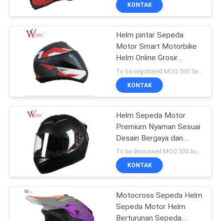
Hot Sale
KONTAK
KONTROL
Helm pintar Sepeda
KUALITAS
25
Motor Smart Motorbike
Helm Online Grosir
Suku Cadang
BERITA
Sepeda Motor Pintar
To be negotiated MOQ:500 Sets untuk pesanan jejak untuk menguji kualitas
Transmisi Sepeda
Hud Voice
KONTAK
MINTA
Motor
KUTIPAN
Helm Sepeda Motor
Premium Nyaman Sesuai
Desain Bergaya dan
PETA
11
Aerodinamis Ventilasi
To be discussed MOQ:500 buah
Ditingkatkan Penggunaan
SITUS
Mesin Kabel
KONTAK
Serbaguna Helm Moto
Otomatis
KEBIJAKAN
Motocross Sepeda Helm
Sepeda Motor Helm
PRIBADI
Berturunan Sepeda