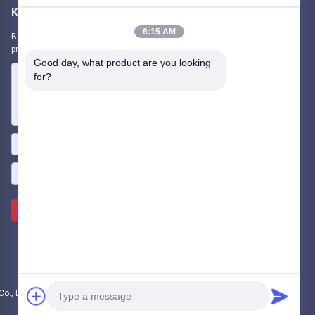
Kirimkan Kami
6:15 AM
Beri tahu kami kebutuhan Anda. Kami akan menghubungkan
produk terbaik dengan Anda.
Good day, what product are you looking 
for?
Mengirim >>
, Ltd.. All Rights Reserved.