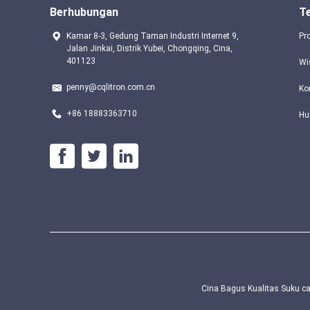
Berhubungan
T
Kamar 8-3, Gedung Taman Industri Internet 9,
Pr
Jalan Jinkai, Distrik Yubei, Chongqing, Cina,
401123
Wi
penny@cqlitron.com.cn
Ko
+86 18883363710
Hu
Cina Bagus Kualitas Suku ca