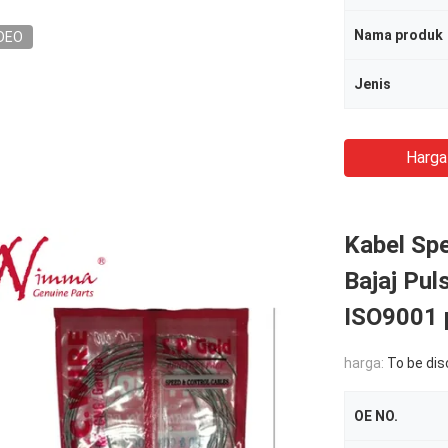
Nama produk
DEO
Jenis
Harga
Kabel Sp
Bajaj Pul
ISO9001 
harga:
To be di
OE NO.