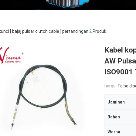
kunci [ bajaj pulsar clutch cable ] pertandingan
2
Produk.
Kabel kop
AW Pulsar
ISO9001 
harga:
To be di
Jaminan
Bahan
Warna