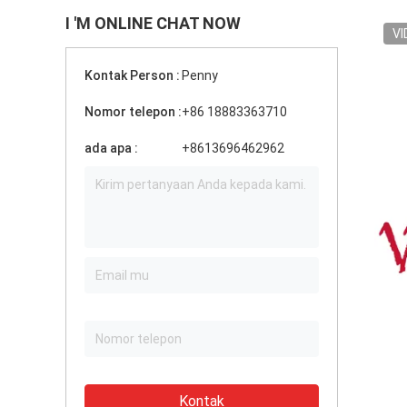
I 'M ONLINE CHAT NOW
VI
Kontak Person :
Penny
Nomor telepon :
+86 18883363710
ada apa :
+8613696462962
Kontak