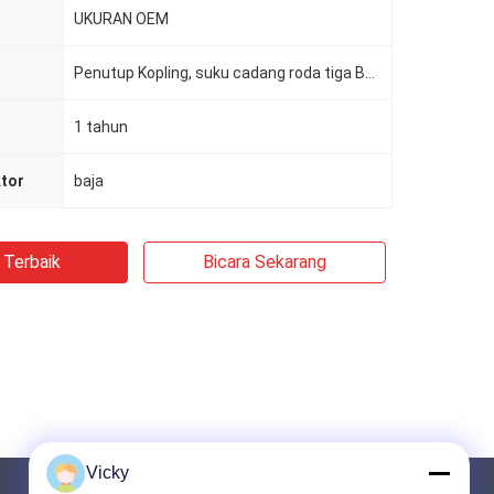
UKURAN OEM
Penutup Kopling, suku cadang roda tiga BAJAJ
1 tahun
tor
baja
 Terbaik
Bicara Sekarang
Vicky