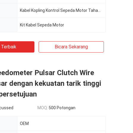
Kabel Kopling Kontrol Sepeda Motor Tahan Aus-TVS STAR CITY AW untuk Sepeda Motor
Kit Kabel Sepeda Motor
 Terbaik
Bicara Sekarang
eedometer Pulsar Clutch Wire
sar dengan kekuatan tarik tinggi
persetujuan
scussed
MOQ:
500 Potongan
OEM