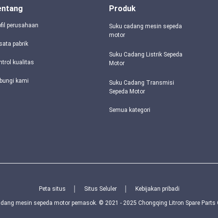
entang
Produk
ofil perusahaan
Suku cadang mesin sepeda
motor
sata pabrik
Suku Cadang Listrik Sepeda
ntrol kualitas
Motor
bungi kami
Suku Cadang Transmisi
Sepeda Motor
Semua kategori
Peta situs
│
Situs Seluler
│
Kebijakan pribadi
dang mesin sepeda motor pemasok. © 2021 - 2025 Chongqing Litron Spare Parts Co.