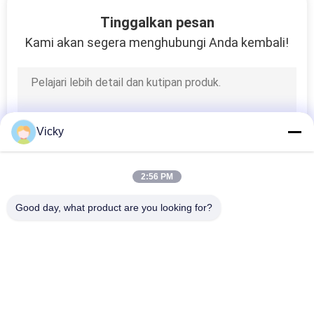
Tinggalkan pesan
KONTROL
Kami akan segera menghubungi Anda kembali!
KUALITAS
BERITA
Vicky
MINTA
KUTIPAN
2:56 PM
Good day, what product are you looking for?
PETA
Bad Request
SITUS
Semua
Suku Cadang Mesin 
Suku Cadang Listrik 
KEBIJAKAN
Sepeda Motor
Sepeda Motor
PRIBADI