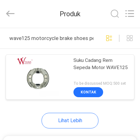
Chongqing
Litron
Spare
Produk
Parts
Co.,
Ltd..
All
RUMAH
Rights
Reserved.
wave125 motorcycle brake shoes pembuatan online
PRODUK
Suku Cadang Rem
Sepeda Motor WAVE125
VIDEO
To be discussed MOQ:500 set
TENTANG
KONTAK
KAMI
Lihat Lebih
TUR
PABRIK