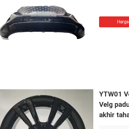
Harga
YTW01 Ve
Velg pad
akhir tah