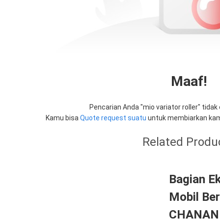
Maaf!
Pencarian Anda "
mio variator roller
" tida
Kamu bisa
Quote request suatu
untuk membiarkan kam
Related Produ
Bagian E
Mobil Be
CHANAN O