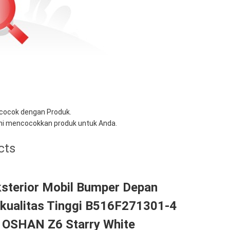
k cocok dengan Produk.
i mencocokkan produk untuk Anda.
cts
ksterior Mobil Bumper Depan
rkualitas Tinggi B516F271301-4
SHAN​ Z6 Starry White