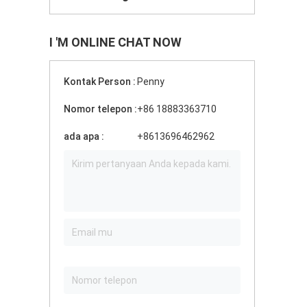
I 'M ONLINE CHAT NOW
Kontak Person :
Penny
Nomor telepon :
+86 18883363710
ada apa :
+8613696462962