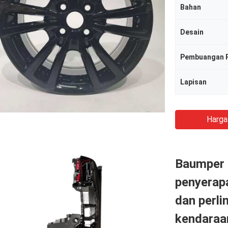
Bahan
Desain
Pembuangan 
Lapisan
Harga
Baumper d
penyerap
dan perl
kendaraa