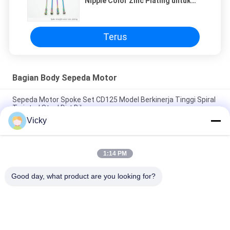
Nipple Color Zinc Plating untuk
Roda Motor
Terus
Bagian Body Sepeda Motor
Sepeda Motor Spoke Set CD125 Model Berkinerja Tinggi Spiral
Twisted Steel Dirt Bikes
Vicky
Sepeda Motor Spokes Dan Puting Chrome Kinerja Tinggi
CD125 Professional Supplier
1:14 PM
Sepeda Motor Spoke Set Dengan Puting A9G Depan Roda
Belakang Spoke Perak WIMMA
Good day, what product are you looking for?
Bad Request
Semua
Suku Cadang Mesin 
Suku Cadang Listrik 