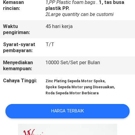
Kemasan
1,PP Plastic foam bags .
1, tas busa
rincian:
plastik PP.
KONTROL
2Large quantity can be customi
KUALITAS
Waktu
45 hari kerja
pengiriman:
BERITA
Syarat-syarat
T/T
pembayaran:
MINTA
Menyediakan
10000 Set/Set per Bulan
kemampuan:
KUTIPAN
Cahaya Tinggi:
,
Zinc Plating Sepeda Motor Spoke
,
Spoke Sepeda Motor yang Disesuaikan
PETA
Roda Sepeda Motor Berbicara
SITUS
HARGA TERBAIK
KEBIJAKAN
PRIBADI