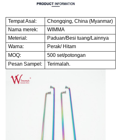
Tempat Asal:
Chongqing, China (Myanmar)
Nama merek:
WIMMA
Meterial:
Paduan/Besi tuang/Lainnya
Warna:
Perak/ Hitam
MOQ:
500 set/potongan
Pesan Sampel:
Terimalah.