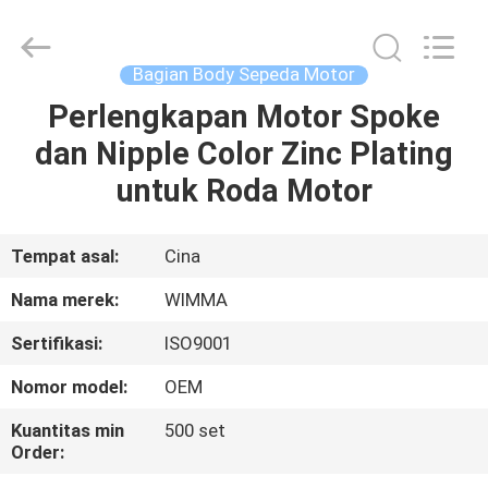
Chongqing
Litron
Spare
Parts
Co.,
Bagian Body Sepeda Motor
Ltd..
All
Perlengkapan Motor Spoke
RUMAH
Rights
Reserved.
dan Nipple Color Zinc Plating
PRODUK
untuk Roda Motor
VIDEO
Tempat asal:
Cina
Nama merek:
WIMMA
TENTANG
Sertifikasi:
ISO9001
KAMI
Nomor model:
OEM
TUR
Kuantitas min
500 set
Order:
PABRIK