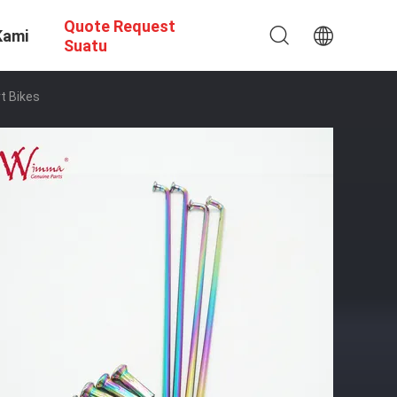
Quote Request
Kami
Suatu
t Bikes