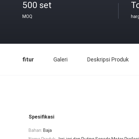
500 set
T
MOQ
har
fitur
Galeri
Deskripsi Produk
Spesifikasi
Bahan:
Baja
Nama Produk:
Jari-jari dan Puting Sepeda Motor Profes