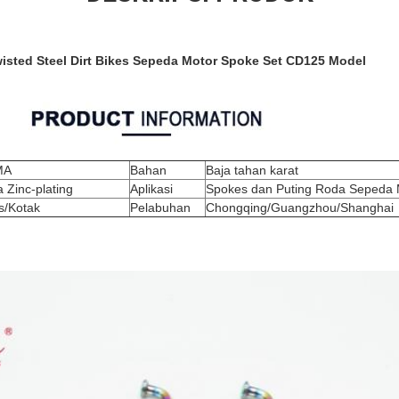
Twisted Steel Dirt Bikes Sepeda Motor Spoke Set CD125 Model
Spiral (Twisted) Sepeda Motor Berwarna Spoke dan Nipples
MA
Bahan
Baja tahan karat
 Zinc-plating
Aplikasi
Spokes dan Puting Roda Sepeda 
s/Kotak
Pelabuhan
Chongqing/Guangzhou/Shanghai