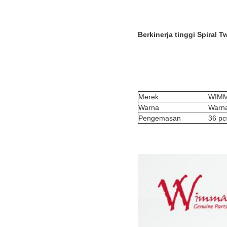
Berkinerja tinggi Spiral 
Kualitas Baja tahan karat 
Merek
WIM
Warna
Warna
Pengemasan
36 pc