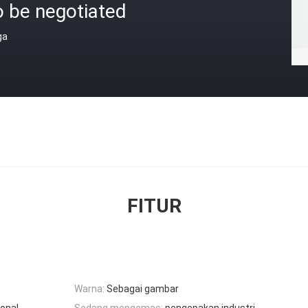
o be negotiated
ga
FITUR
Warna:
Sebagai gambar
ional
Sedang mengemas:
pengepakan industri