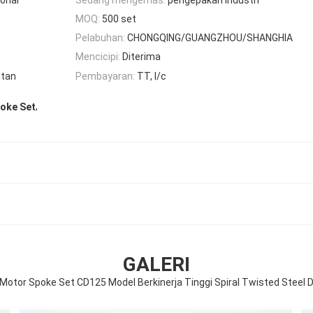
MOQ:
500 set
Pelabuhan:
CHONGQING/GUANGZHOU/SHANGHIA
Mencicipi:
Diterima
atan
Pembayaran:
TT, l/c
,
oke Set
GALERI
otor Spoke Set CD125 Model Berkinerja Tinggi Spiral Twisted Steel D