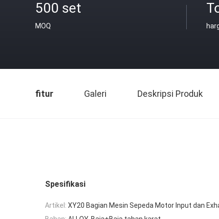
500 set
T
MOQ
har
fitur
Galeri
Deskripsi Produk
Spesifikasi
Artikel:
XY20 Bagian Mesin Sepeda Motor Input dan Exha
Bahan:
ALLOY, Baja+Baja tahan karat