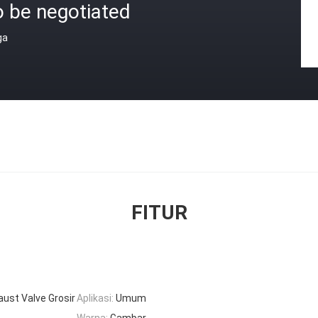
o be negotiated
ga
FITUR
ust Valve Grosir
Aplikasi:
Umum
Warna:
Gambar