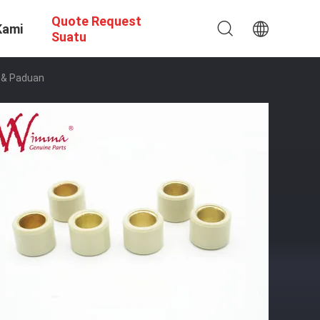
Quote Request
Kami
Suatu
t & Paduan