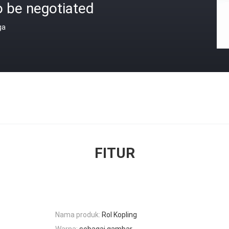
o be negotiated
ga
FITUR
Nama produk:
Rol Kopling
Warna:
sebagai gambar