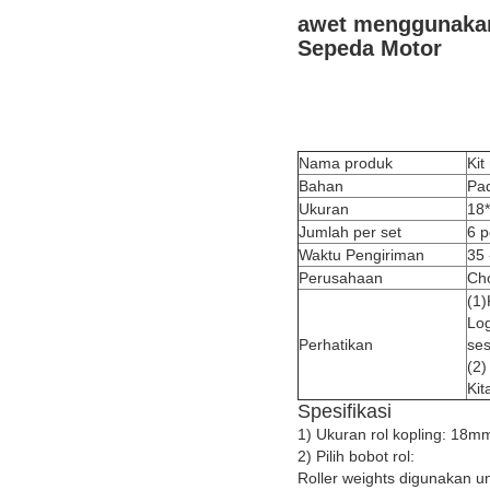
awet menggunakan 
Sepeda Motor
Nama produk
Kit
Bahan
Pa
Ukuran
18
Jumlah per set
6 p
Waktu Pengiriman
35 
Perusahaan
Cho
(1)
Log
Perhatikan
se
(2)
Kit
Spesifikasi
1) Ukuran rol kopling: 18
2) Pilih bobot rol:
Roller weights digunakan u