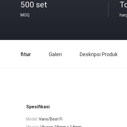
500 set
T
MOQ
har
fitur
Galeri
Deskripsi Produk
Spesifikasi
Model:
Vario/Beat Fi
Ukuran:
Ukuran 18mm x 14mm