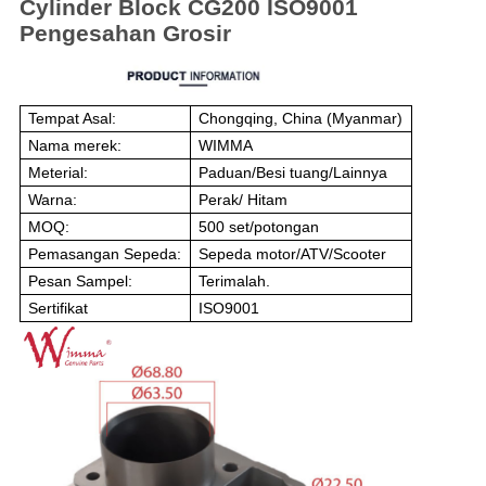
Cylinder Block CG200 ISO9001
Pengesahan Grosir
Tempat Asal:
Chongqing, China (Myanmar)
Nama merek:
WIMMA
Meterial:
Paduan/Besi tuang/Lainnya
Warna:
Perak/ Hitam
MOQ:
500 set/potongan
Pemasangan Sepeda:
Sepeda motor/ATV/Scooter
Pesan Sampel:
Terimalah.
Sertifikat
ISO9001