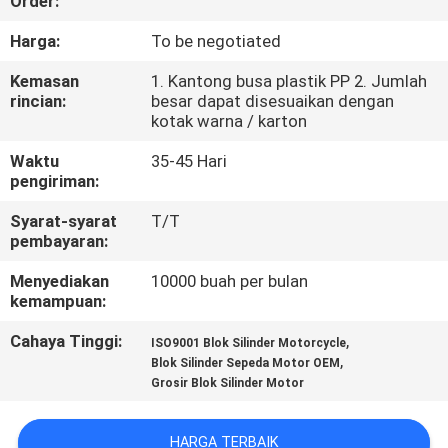
Order:
KONTROL
Harga:
To be negotiated
KUALITAS
Kemasan
1. Kantong busa plastik PP 2. Jumlah
rincian:
besar dapat disesuaikan dengan
kotak warna / karton
BERITA
Waktu
35-45 Hari
pengiriman:
MINTA
Syarat-syarat
T/T
KUTIPAN
pembayaran:
Menyediakan
10000 buah per bulan
PETA
kemampuan:
SITUS
Cahaya Tinggi:
,
ISO9001 Blok Silinder Motorcycle
,
Blok Silinder Sepeda Motor OEM
Grosir Blok Silinder Motor
KEBIJAKAN
PRIBADI
HARGA TERBAIK