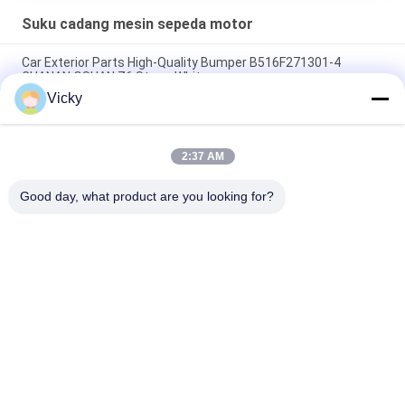
Suku cadang mesin sepeda motor
Car Exterior Parts High-Quality Bumper B516F271301-4
CHANAN OSHAN​ Z6 Starry White
Vicky
Motor starter Honda EX5 Mesin Sepeda Motor suku cadang
Grosir Murah Dengan Kinerja Tinggi
2:37 AM
Sepeda motor busi untuk CPR8EAIX-9 China Pemasok Sistem
Mesin
Good day, what product are you looking for?
Bad Request
Semua
Suku Cadang Mesin 
Suku Cadang Listrik 
Sepeda Motor
Sepeda Motor
Suku Cadang 
Mesin Kabel 
Transmisi Sepeda 
Otomatis
Motor
Suku Cadang Rem 
Bagian Body Sepeda 