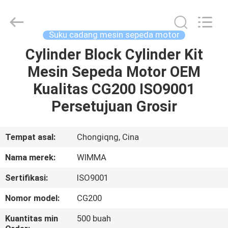
Chongqing
Litron
Spare
Parts
Co.,
Suku cadang mesin sepeda motor
Ltd..
All
Cylinder Block Cylinder Kit
RUMAH
Rights
Reserved.
Mesin Sepeda Motor OEM
PRODUK
Kualitas CG200 ISO9001
Persetujuan Grosir
VIDEO
Tempat asal:
Chongiqng, Cina
TENTANG
Nama merek:
WIMMA
KAMI
Sertifikasi:
ISO9001
TUR
Nomor model:
CG200
PABRIK
Kuantitas min
500 buah