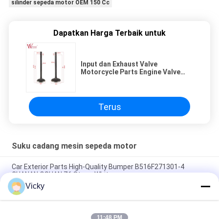
silinder sepeda motor OEM 150 Cc
Dapatkan Harga Terbaik untuk
Input dan Exhaust Valve
Motorcycle Parts Engine Valve
Bahan baja tahan karat
berkualitas baik CG200
Terus
Suku cadang mesin sepeda motor
Car Exterior Parts High-Quality Bumper B516F271301-4
CHANAN OSHAN​ Z6 Starry White
Vicky
Motor starter Honda EX5 Mesin Sepeda Motor suku cadang
Grosir Murah Dengan Kinerja Tinggi
11:48 PM