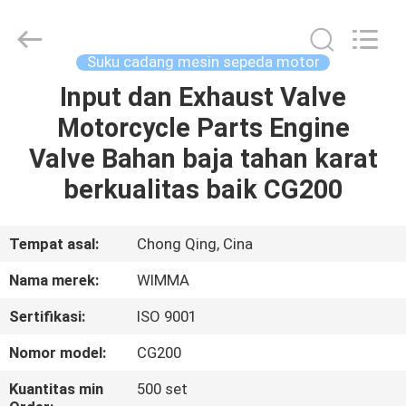
Chongqing
Litron
Spare
Parts
Co.,
Suku cadang mesin sepeda motor
Ltd..
All
Input dan Exhaust Valve
RUMAH
Rights
Reserved.
Motorcycle Parts Engine
PRODUK
Valve Bahan baja tahan karat
berkualitas baik CG200
VIDEO
Tempat asal:
Chong Qing, Cina
TENTANG
Nama merek:
WIMMA
KAMI
Sertifikasi:
ISO 9001
TUR
Nomor model:
CG200
PABRIK
Kuantitas min
500 set