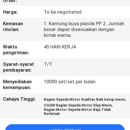
Order:
KONTROL
Harga:
To be negotiated
KUALITAS
Kemasan
1. Kantong busa plastik PP. 2. Jumlah
rincian:
besar dapat disesuaikan dengan
kotak warna.
BERITA
Waktu
45 HARI KERJA
pengiriman:
MINTA
Syarat-syarat
T/T
KUTIPAN
pembayaran:
Menyediakan
10000 set/set per bulan
PETA
kemampuan:
SITUS
Cahaya Tinggi:
,
Bagian Sepeda Motor Kualitas Baik katup mesin
,
CG200 Bagian Sepeda Motor Klep Mesin
Bagian Motor Sepeda Motor Baja Tidak
Berlemak
KEBIJAKAN
PRIBADI