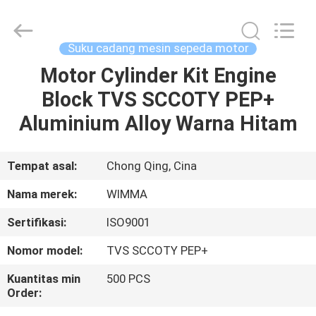
Chongqing
Litron
Spare
Parts
Co.,
Suku cadang mesin sepeda motor
Ltd..
All
Motor Cylinder Kit Engine
RUMAH
Rights
Reserved.
Block TVS SCCOTY PEP+
PRODUK
Aluminium Alloy Warna Hitam
VIDEO
Tempat asal:
Chong Qing, Cina
Nama merek:
WIMMA
TENTANG
Sertifikasi:
ISO9001
KAMI
Nomor model:
TVS SCCOTY PEP+
TUR
Kuantitas min
500 PCS
Order:
PABRIK