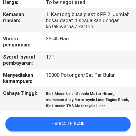
Harga:
To be negotiated
KONTROL
Kemasan
1. Kantong busa plastik PP 2. Jumlah
rincian:
besar dapat disesuaikan dengan
KUALITAS
kotak warna / karton.
Waktu
35-45 Hari
BERITA
pengiriman:
Syarat-syarat
T/T
MINTA
pembayaran:
KUTIPAN
Menyediakan
10000 Potongan/Set Per Bulan
kemampuan:
PETA
Cahaya Tinggi:
,
Blok Mesin Liner Sepeda Motor Hitam
,
Aluminium Alloy Motorcycle Liner Engine Block
SITUS
Blok mesin TVS Motorcycle Liner
KEBIJAKAN
HARGA TERBAIK
PRIBADI