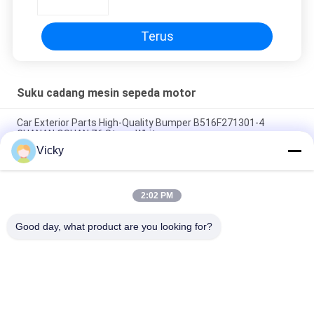
Terus
Suku cadang mesin sepeda motor
Car Exterior Parts High-Quality Bumper B516F271301-4
CHANAN OSHAN​ Z6 Starry White
Vicky
Motor starter Honda EX5 Mesin Sepeda Motor suku cadang
Grosir Murah Dengan Kinerja Tinggi
2:02 PM
Sepeda motor busi untuk CPR8EAIX-9 China Pemasok Sistem
Mesin
Good day, what product are you looking for?
Bad Request
Semua
Suku Cadang Mesin 
Suku Cadang Listrik 
Sepeda Motor
Sepeda Motor