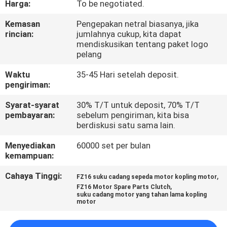
Harga:
To be negotiated.
KONTROL
Kemasan
Pengepakan netral biasanya, jika
rincian:
jumlahnya cukup, kita dapat
KUALITAS
mendiskusikan tentang paket logo
pelang
BERITA
Waktu
35-45 Hari setelah deposit.
pengiriman:
MINTA
Syarat-syarat
30% T/T untuk deposit, 70% T/T
pembayaran:
sebelum pengiriman, kita bisa
KUTIPAN
berdiskusi satu sama lain.
Menyediakan
60000 set per bulan
PETA
kemampuan:
SITUS
Cahaya Tinggi:
,
FZ16 suku cadang sepeda motor kopling motor
,
FZ16 Motor Spare Parts Clutch
suku cadang motor yang tahan lama kopling
KEBIJAKAN
motor
PRIBADI