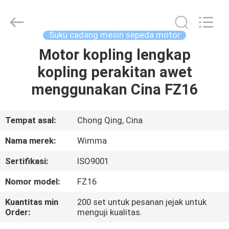
Chongqing
Litron
Spare
Parts
Co.,
Suku cadang mesin sepeda motor
Ltd..
All
Motor kopling lengkap
RUMAH
Rights
Reserved.
kopling perakitan awet
PRODUK
menggunakan Cina FZ16
VIDEO
Tempat asal:
Chong Qing, Cina
Nama merek:
Wimma
TENTANG
Sertifikasi:
ISO9001
KAMI
Nomor model:
FZ16
TUR
Kuantitas min
200 set untuk pesanan jejak untuk
Order:
menguji kualitas.
PABRIK