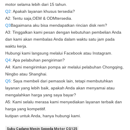
motor selama lebih dari 15 tahun.
Q2
: Apakah layanan khusus tersedia?
A2: Tentu saja,
OEM & ODM
tersedia.
Q3
Bagaimana aku bisa mendapatkan rincian disk rem?
A3: Tinggalkan kami pesan dengan kebutuhan pembelian Anda
dan kami akan membalas Anda dalam waktu satu jam pada
waktu kerja.
Hubungi kami langsung melalui Facebook atau Instagram.
Q4
: Apa pelabuhan pengiriman?
A4: Kami mengirimkan pompa air melalui pelabuhan Chongqing,
Ningbo atau Shanghai.
Q5
: Saya membeli dari pemasok lain, tetapi membutuhkan
layanan yang lebih baik, apakah Anda akan menyamai atau
mengalahkan harga yang saya bayar?
A5: Kami selalu merasa kami menyediakan layanan terbaik dan
harga yang kompetitif.
kutipan untuk Anda, hanya hubungi kami.
Suku Cadang Mesin Sepeda Motor CG125