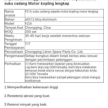
suku cadang Motor kopling lengkap
Nama
FZ16 suku cadang sepeda motor kopling motor lengkap
produk
Bahan
ADC12 Alloy Aluminium
Model
FZ16
Tempat Asal
Chongqing, Cina
MOQ
200 set
Waktu
35-45 hari kerja setelah menerima setoran
Pengiriman
Tanggal
T/T
Pembayaran
Perusahaan
Chongqing Litron Spare Parts Co. Ltd.
Pengemasan
Setiap bungkus dalam kotak kertas atau sesuai
dengan permintaan pelanggan.
Perhatikan
(1) Kami menawarkan layanan yang disesuaikan.
Log kami atau log OEM tersedia, kami bisa melakukan
kemasan kotak warna sesuai dengan kebutuhan Anda.
(2) OEM Tersedia
Kami bisa menawarkan sampel pelanggan untuk menguji
kualitasnya.
1.Memperlihatkan kekerasan tinggi.
2.Resistensi abrasi yang kuat.
3.Retensi minyak yang baik.