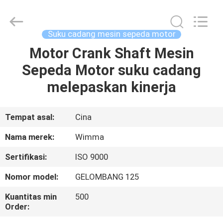
Chongqing
Litron
Spare
Parts
Co.,
Suku cadang mesin sepeda motor
Ltd..
All
Motor Crank Shaft Mesin
RUMAH
Rights
Reserved.
Sepeda Motor suku cadang
PRODUK
melepaskan kinerja
VIDEO
Tempat asal:
Cina
Nama merek:
Wimma
TENTANG
Sertifikasi:
ISO 9000
KAMI
Nomor model:
GELOMBANG 125
TUR
Kuantitas min
500
Order:
PABRIK