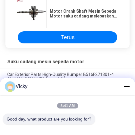
Motor Crank Shaft Mesin Sepeda
Motor suku cadang melepaskan
kinerja
Terus
Suku cadang mesin sepeda motor
Car Exterior Parts High-Quality Bumper B516F271301-4
CHANAN OSHAN​ Z6 Starry White
Vicky
Motor starter Honda EX5 Mesin Sepeda Motor suku cadang
Grosir Murah Dengan Kinerja Tinggi
8:41 AM
Sepeda motor busi untuk CPR8EAIX-9 China Pemasok Sistem
Mesin
Good day, what product are you looking for?
Bad Request
Semua