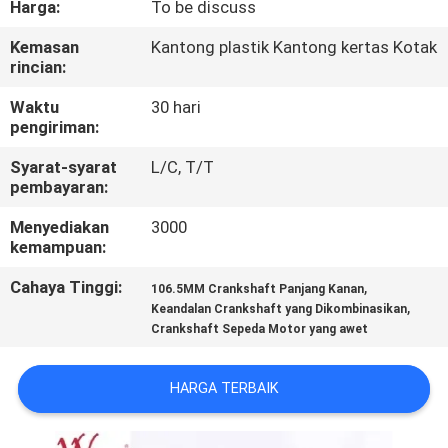
Harga:
To be discuss
KONTROL
Kemasan
Kantong plastik Kantong kertas Kotak
rincian:
KUALITAS
Waktu
30 hari
pengiriman:
BERITA
Syarat-syarat
L/C, T/T
pembayaran:
MINTA
Menyediakan
3000
KUTIPAN
kemampuan:
Cahaya Tinggi:
,
106.5MM Crankshaft Panjang Kanan
PETA
,
Keandalan Crankshaft yang Dikombinasikan
Crankshaft Sepeda Motor yang awet
SITUS
HARGA TERBAIK
KEBIJAKAN
PRIBADI