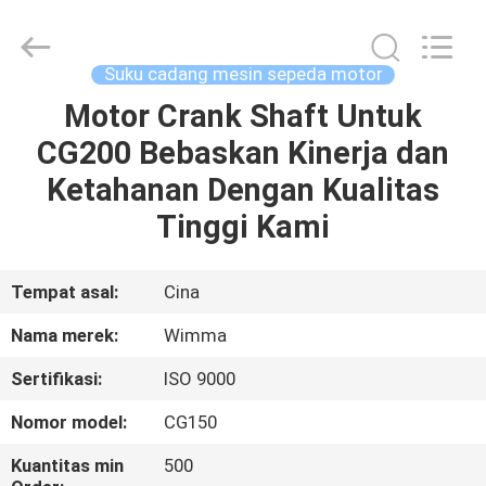
Chongqing
Litron
Spare
Parts
Co.,
Suku cadang mesin sepeda motor
Ltd..
All
Motor Crank Shaft Untuk
RUMAH
Rights
Reserved.
CG200 Bebaskan Kinerja dan
PRODUK
Ketahanan Dengan Kualitas
Tinggi Kami
VIDEO
Tempat asal:
Cina
TENTANG
Nama merek:
Wimma
KAMI
Sertifikasi:
ISO 9000
TUR
Nomor model:
CG150
PABRIK
Kuantitas min
500