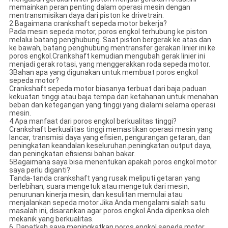
memainkan peran penting dalam operasi mesin dengan
mentransmisikan daya dari piston ke drivetrain.
2.Bagaimana crankshaft sepeda motor bekerja?
Pada mesin sepeda motor, poros engkol terhubung ke piston
melalui batang penghubung. Saat piston bergerak ke atas dan
ke bawah, batang penghubung mentransfer gerakan linier ini ke
poros engkol.Crankshaft kemudian mengubah gerak linier ini
menjadi gerak rotasi, yang menggerakkan roda sepeda motor.
3Bahan apa yang digunakan untuk membuat poros engkol
sepeda motor?
Crankshaft sepeda motor biasanya terbuat dari baja paduan
kekuatan tinggi atau baja tempa.dan ketahanan untuk menahan
beban dan ketegangan yang tinggi yang dialami selama operasi
mesin.
4.Apa manfaat dari poros engkol berkualitas tinggi?
Crankshaft berkualitas tinggi memastikan operasi mesin yang
lancar, transmisi daya yang efisien, pengurangan getaran, dan
peningkatan keandalan keseluruhan.peningkatan output daya,
dan peningkatan efisiensi bahan bakar.
5Bagaimana saya bisa menentukan apakah poros engkol motor
saya perlu diganti?
Tanda-tanda crankshaft yang rusak meliputi getaran yang
berlebihan, suara mengetuk atau mengetuk dari mesin,
penurunan kinerja mesin, dan kesulitan memulai atau
menjalankan sepeda motor.Jika Anda mengalami salah satu
masalah ini, disarankan agar poros engkol Anda diperiksa oleh
mekanik yang berkualitas.
6. Dapatkah saya meningkatkan poros engkol sepeda motor