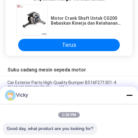
Motor Crank Shaft Untuk CG200
Bebaskan Kinerja dan Ketahanan
Dengan Kualitas Tinggi Kami
Terus
Suku cadang mesin sepeda motor
Car Exterior Parts High-Quality Bumper B516F271301-4
CHANAN OSHAN​ Z6 Starry White
Vicky
Motor starter Honda EX5 Mesin Sepeda Motor suku cadang
Grosir Murah Dengan Kinerja Tinggi
1:36 PM
Sepeda motor busi untuk CPR8EAIX-9 China Pemasok Sistem
Mesin
Good day, what product are you looking for?