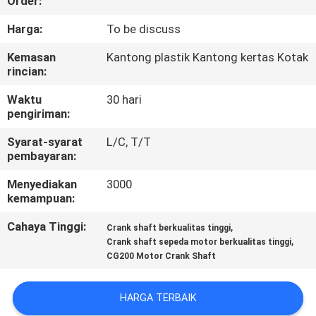
Order:
KONTROL
Harga:
To be discuss
KUALITAS
Kemasan
Kantong plastik Kantong kertas Kotak
rincian:
BERITA
Waktu
30 hari
pengiriman:
MINTA
Syarat-syarat
L/C, T/T
pembayaran:
KUTIPAN
Menyediakan
3000
kemampuan:
PETA
Cahaya Tinggi:
,
Crank shaft berkualitas tinggi
SITUS
,
Crank shaft sepeda motor berkualitas tinggi
CG200 Motor Crank Shaft
KEBIJAKAN
HARGA TERBAIK
PRIBADI