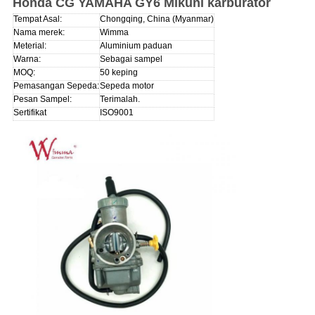
Honda CG YAMAHA GY6 Mikuni karburator
Tempat Asal:
Chongqing, China (Myanmar)
Nama merek:
Wimma
Meterial:
Aluminium paduan
Warna:
Sebagai sampel
MOQ:
50 keping
Pemasangan Sepeda:
Sepeda motor
Pesan Sampel:
Terimalah.
Sertifikat
ISO9001