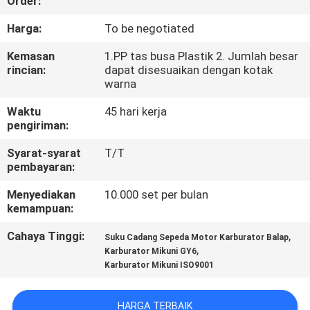
Order:
KONTROL
Harga:
To be negotiated
KUALITAS
Kemasan
1.PP tas busa Plastik 2. Jumlah besar
rincian:
dapat disesuaikan dengan kotak
warna
BERITA
Waktu
45 hari kerja
pengiriman:
MINTA
Syarat-syarat
T/T
KUTIPAN
pembayaran:
Menyediakan
10.000 set per bulan
PETA
kemampuan:
SITUS
Cahaya Tinggi:
,
Suku Cadang Sepeda Motor Karburator Balap
,
Karburator Mikuni GY6
Karburator Mikuni ISO9001
KEBIJAKAN
PRIBADI
HARGA TERBAIK