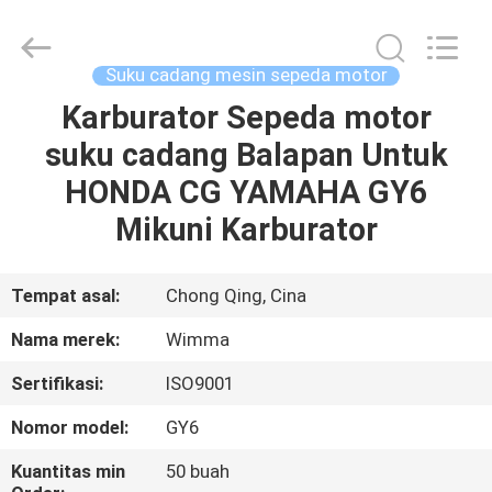
Chongqing
Litron
Spare
Parts
Co.,
Suku cadang mesin sepeda motor
Ltd..
All
Karburator Sepeda motor
RUMAH
Rights
Reserved.
suku cadang Balapan Untuk
PRODUK
HONDA CG YAMAHA GY6
Mikuni Karburator
VIDEO
Tempat asal:
Chong Qing, Cina
TENTANG
Nama merek:
Wimma
KAMI
Sertifikasi:
ISO9001
TUR
Nomor model:
GY6
PABRIK
Kuantitas min
50 buah