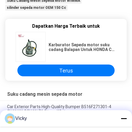
Suku Cadang Mesin Sepeda Motor WIMMA
silinder sepeda motor OEM 150 Cc
Dapatkan Harga Terbaik untuk
Karburator Sepeda motor suku
cadang Balapan Untuk HONDA CG
YAMAHA GY6 Mikuni Karburator
Terus
Suku cadang mesin sepeda motor
Car Exterior Parts High-Quality Bumper B516F271301-4
CHANAN OSHAN​ Z6 Starry White
Vicky
Motor starter Honda EX5 Mesin Sepeda Motor suku cadang
Grosir Murah Dengan Kinerja Tinggi