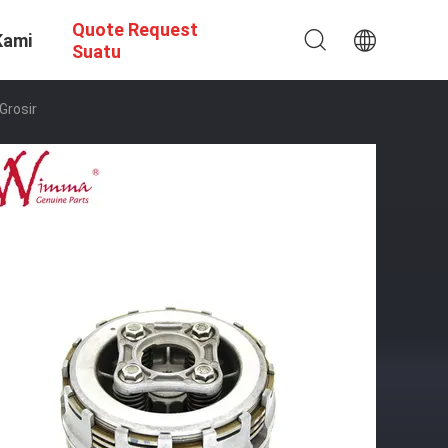
Quote Request
Kami
Suatu
Grosir