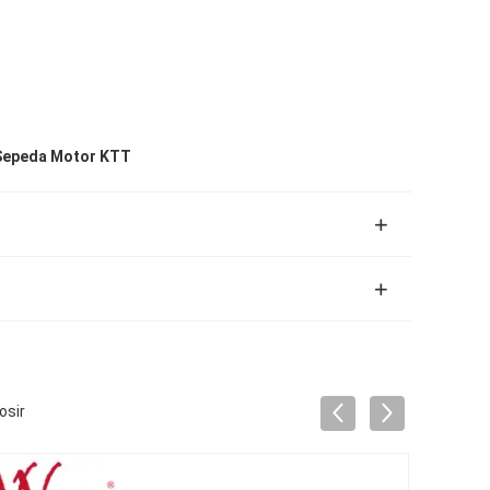
 Sepeda Motor KTT
osir