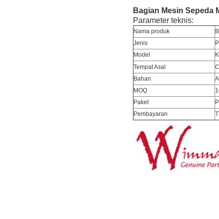
Bagian Mesin Sepeda M
Parameter teknis:
Nama produk
B
Jenis
P
Model
K
Tempat Asal
C
Bahan
A
MOQ
1
Paket
P
Pembayaran
T