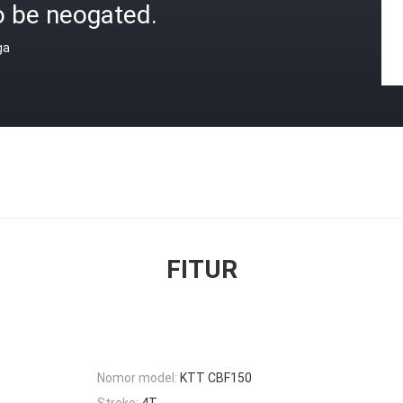
o be neogated.
ga
FITUR
Nomor model:
KTT CBF150
Stroke:
4T