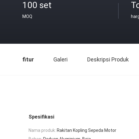
100 set
T
MOQ
har
fitur
Galeri
Deskripsi Produk
Spesifikasi
Nama produk:
Rakitan Kopling Sepeda Motor
Bahan:
Paduan Aluminium, Baja