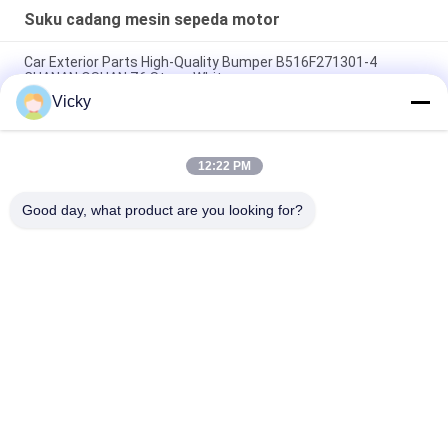
Suku cadang mesin sepeda motor
Car Exterior Parts High-Quality Bumper B516F271301-4
CHANAN OSHAN​ Z6 Starry White
Vicky
Motor starter Honda EX5 Mesin Sepeda Motor suku cadang
Grosir Murah Dengan Kinerja Tinggi
12:22 PM
Sepeda motor busi untuk CPR8EAIX-9 China Pemasok Sistem
Mesin
Good day, what product are you looking for?
Bad Request
Semua
Suku Cadang Mesin 
Suku Cadang Listrik 
Sepeda Motor
Sepeda Motor
Suku Cadang 
Mesin Kabel 
Transmisi Sepeda 
Otomatis
Motor
Suku Cadang Rem 
Bagian Body Sepeda 
Sepeda Motor
Motor