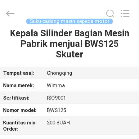
Chongqing
Litron
Spare
Parts
Co.,
Suku cadang mesin sepeda motor
Ltd..
All
Kepala Silinder Bagian Mesin
RUMAH
Rights
Reserved.
Pabrik menjual BWS125
PRODUK
Skuter
VIDEO
Tempat asal:
Chongqing
Nama merek:
Wimma
TENTANG
Sertifikasi:
ISO9001
KAMI
Nomor model:
BWS125
TUR
Kuantitas min
200 BUAH
Order:
PABRIK