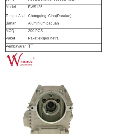
Model
BWS125
Tempat Asal
Chongqing, Cina
(Daratan)
Bahan
Aluminium paduan
MOQ
200 PCS
Paket
Paket ekspor netral
TT
Pembayaran