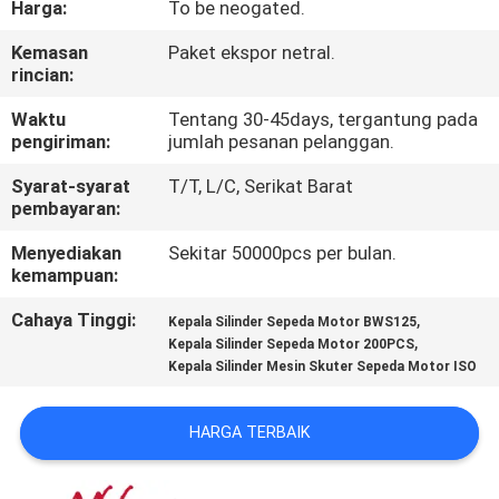
Harga:
To be neogated.
KONTROL
Kemasan
Paket ekspor netral.
rincian:
KUALITAS
Waktu
Tentang 30-45days, tergantung pada
pengiriman:
jumlah pesanan pelanggan.
BERITA
Syarat-syarat
T/T, L/C, Serikat Barat
pembayaran:
MINTA
Menyediakan
Sekitar 50000pcs per bulan.
KUTIPAN
kemampuan:
Cahaya Tinggi:
,
Kepala Silinder Sepeda Motor BWS125
PETA
,
Kepala Silinder Sepeda Motor 200PCS
Kepala Silinder Mesin Skuter Sepeda Motor ISO
SITUS
HARGA TERBAIK
KEBIJAKAN
PRIBADI