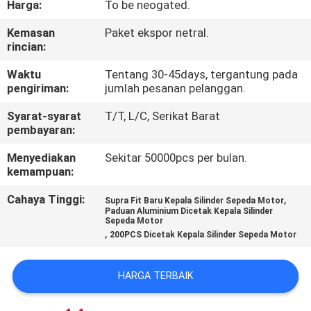
Harga:
To be neogated.
KONTROL
Kemasan
Paket ekspor netral.
rincian:
KUALITAS
Waktu
Tentang 30-45days, tergantung pada
pengiriman:
jumlah pesanan pelanggan.
BERITA
Syarat-syarat
T/T, L/C, Serikat Barat
pembayaran:
MINTA
Menyediakan
Sekitar 50000pcs per bulan.
KUTIPAN
kemampuan:
Cahaya Tinggi:
,
Supra Fit Baru Kepala Silinder Sepeda Motor
PETA
Paduan Aluminium Dicetak Kepala Silinder
Sepeda Motor
SITUS
,
200PCS Dicetak Kepala Silinder Sepeda Motor
KEBIJAKAN
HARGA TERBAIK
PRIBADI