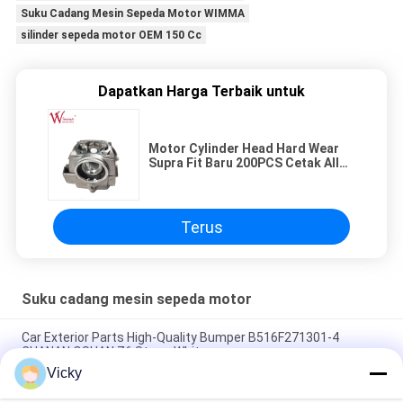
Suku Cadang Mesin Sepeda Motor WIMMA
silinder sepeda motor OEM 150 Cc
Dapatkan Harga Terbaik untuk
Motor Cylinder Head Hard Wear
Supra Fit Baru 200PCS Cetak Alloy
Aluminium
Terus
Suku cadang mesin sepeda motor
Car Exterior Parts High-Quality Bumper B516F271301-4
CHANAN OSHAN​ Z6 Starry White
Vicky
Motor starter Honda EX5 Mesin Sepeda Motor suku cadang
Grosir Murah Dengan Kinerja Tinggi