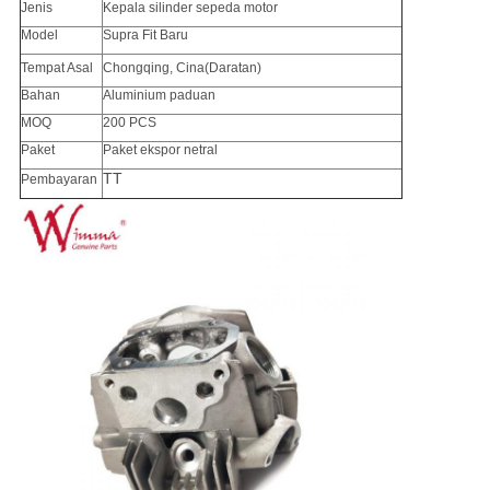
Jenis
Kepala silinder sepeda motor
Model
Supra Fit Baru
Tempat Asal
Chongqing, Cina
(Daratan)
Bahan
Aluminium paduan
MOQ
200 PCS
Paket
Paket ekspor netral
TT
Pembayaran