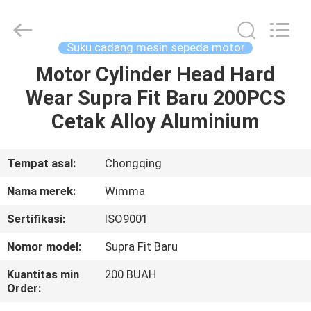
Chongqing
Litron
Spare
Parts
Co.,
Suku cadang mesin sepeda motor
Ltd..
All
Motor Cylinder Head Hard
RUMAH
Rights
Reserved.
Wear Supra Fit Baru 200PCS
PRODUK
Cetak Alloy Aluminium
VIDEO
Tempat asal:
Chongqing
Nama merek:
Wimma
TENTANG
Sertifikasi:
ISO9001
KAMI
Nomor model:
Supra Fit Baru
TUR
Kuantitas min
200 BUAH
Order:
PABRIK