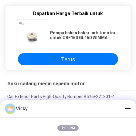
Dapatkan Harga Terbaik untuk
Pompa bahan bakar untuk motor
untuk CBF150 GL150 WIMMA
berkualitas tinggi
Terus
Suku cadang mesin sepeda motor
Car Exterior Parts High-Quality Bumper B516F271301-4
CHANAN OSHAN​ Z6 Starry White
Vicky
Motor starter Honda EX5 Mesin Sepeda Motor suku cadang
Grosir Murah Dengan Kinerja Tinggi
3:03 PM
Sepeda motor busi untuk CPR8EAIX-9 China Pemasok Sistem
Mesin