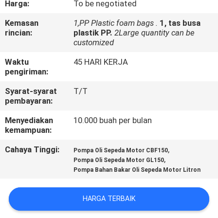
Harga:
To be negotiated
KONTROL
Kemasan
1,PP Plastic foam bags .
1, tas busa
rincian:
plastik PP.
2Large quantity can be
KUALITAS
customized
Waktu
45 HARI KERJA
BERITA
pengiriman:
Syarat-syarat
T/T
MINTA
pembayaran:
KUTIPAN
Menyediakan
10.000 buah per bulan
kemampuan:
PETA
Cahaya Tinggi:
,
Pompa Oli Sepeda Motor CBF150
,
Pompa Oli Sepeda Motor GL150
SITUS
Pompa Bahan Bakar Oli Sepeda Motor Litron
KEBIJAKAN
HARGA TERBAIK
PRIBADI