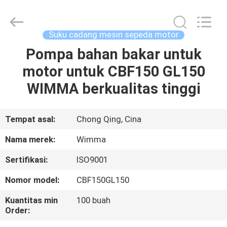
Chongqing
Litron
Spare
Parts
Co.,
Suku cadang mesin sepeda motor
Ltd..
All
Pompa bahan bakar untuk
RUMAH
Rights
Reserved.
motor untuk CBF150 GL150
PRODUK
WIMMA berkualitas tinggi
VIDEO
Tempat asal:
Chong Qing, Cina
Nama merek:
Wimma
TENTANG
Sertifikasi:
ISO9001
KAMI
Nomor model:
CBF150GL150
TUR
Kuantitas min
100 buah
Order:
PABRIK