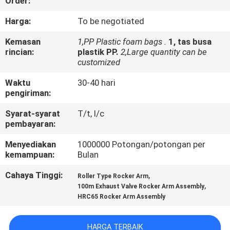
Order:
KONTROL
Harga:
To be negotiated
KUALITAS
Kemasan
1,PP Plastic foam bags .
1, tas busa
rincian:
plastik PP.
2,Large quantity can be
customized
BERITA
Waktu
30-40 hari
pengiriman:
MINTA
Syarat-syarat
T/t, l/c
KUTIPAN
pembayaran:
Menyediakan
1000000 Potongan/potongan per
PETA
kemampuan:
Bulan
SITUS
Cahaya Tinggi:
,
Roller Type Rocker Arm
,
100m Exhaust Valve Rocker Arm Assembly
HRC65 Rocker Arm Assembly
KEBIJAKAN
PRIBADI
HARGA TERBAIK