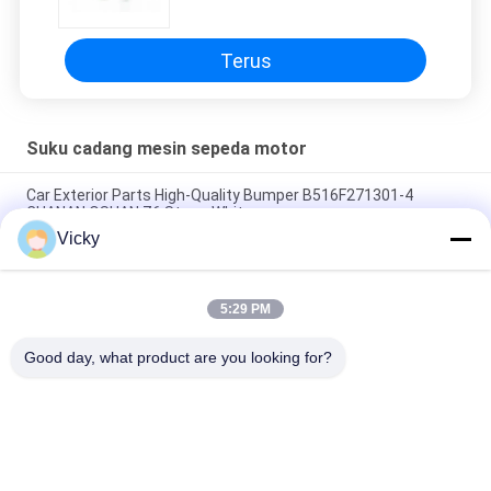
Roller Type Discover 100m Grosir
Terus
Suku cadang mesin sepeda motor
Car Exterior Parts High-Quality Bumper B516F271301-4
CHANAN OSHAN​ Z6 Starry White
Vicky
Motor starter Honda EX5 Mesin Sepeda Motor suku cadang
Grosir Murah Dengan Kinerja Tinggi
5:29 PM
Sepeda motor busi untuk CPR8EAIX-9 China Pemasok Sistem
Mesin
Good day, what product are you looking for?
Bad Request
Semua
Suku Cadang Mesin 
Suku Cadang Listrik 
Sepeda Motor
Sepeda Motor