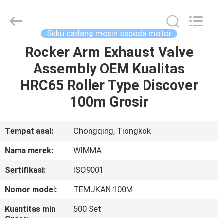
Chongqing
Litron
Spare
Parts
Co.,
Suku cadang mesin sepeda motor
Ltd..
All
Rocker Arm Exhaust Valve
RUMAH
Rights
Reserved.
Assembly OEM Kualitas
PRODUK
HRC65 Roller Type Discover
100m Grosir
VIDEO
Tempat asal:
Chongqing, Tiongkok
TENTANG
Nama merek:
WIMMA
KAMI
Sertifikasi:
ISO9001
TUR
Nomor model:
TEMUKAN 100M
PABRIK
Kuantitas min
500 Set