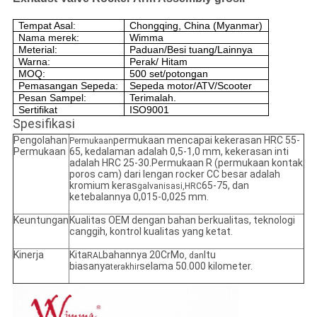
Tempat Asal:
Chongqing, China (Myanmar)
Nama merek:
Wimma
Meterial:
Paduan/Besi tuang/Lainnya
Warna:
Perak/ Hitam
MOQ:
500 set/potongan
Pemasangan Sepeda:
Sepeda motor/ATV/Scooter
Pesan Sampel:
Terimalah.
Sertifikat
ISO9001
Spesifikasi
Pengolahan
permukaan mencapai kekerasan HRC 55-
Permukaan
Permukaan
65, kedalaman adalah 0,5-1,0 mm, kekerasan inti
adalah HRC 25-30.Permukaan R (permukaan kontak
poros cam) dari lengan rocker CC besar adalah
kromium keras
65-75, dan
galvanisasi,HRC
ketebalannya 0,015-0,025 mm.
Keuntungan
Kualitas OEM dengan bahan berkualitas, teknologi
canggih, kontrol kualitas yang ketat.
Kinerja
Kita
bahannya 20CrMo
Itu
RAL
, dan
biasanya
selama 50.000 kilometer.
terakhir