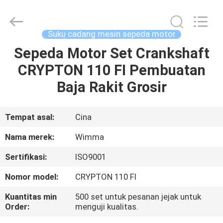
Chongqing
Litron
Spare
Parts
Co.,
Suku cadang mesin sepeda motor
Ltd..
All
Sepeda Motor Set Crankshaft
RUMAH
Rights
Reserved.
CRYPTON 110 FI Pembuatan
PRODUK
Baja Rakit Grosir
VIDEO
Tempat asal:
Cina
Nama merek:
Wimma
TENTANG
Sertifikasi:
ISO9001
KAMI
Nomor model:
CRYPTON 110 FI
TUR
Kuantitas min
500 set untuk pesanan jejak untuk
Order:
menguji kualitas.
PABRIK