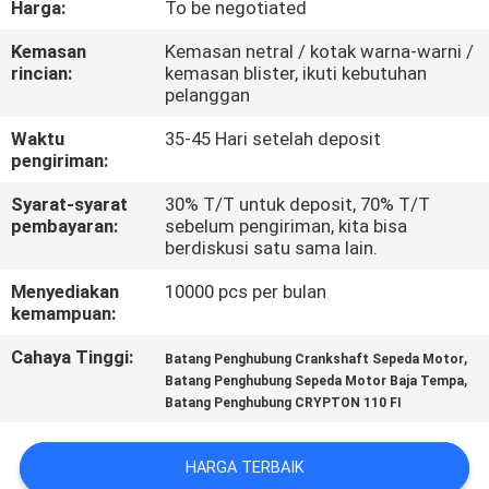
Harga:
To be negotiated
KONTROL
Kemasan
Kemasan netral / kotak warna-warni /
rincian:
kemasan blister, ikuti kebutuhan
KUALITAS
pelanggan
Waktu
35-45 Hari setelah deposit
BERITA
pengiriman:
Syarat-syarat
30% T/T untuk deposit, 70% T/T
MINTA
pembayaran:
sebelum pengiriman, kita bisa
berdiskusi satu sama lain.
KUTIPAN
Menyediakan
10000 pcs per bulan
kemampuan:
PETA
Cahaya Tinggi:
,
Batang Penghubung Crankshaft Sepeda Motor
SITUS
,
Batang Penghubung Sepeda Motor Baja Tempa
Batang Penghubung CRYPTON 110 FI
KEBIJAKAN
PRIBADI
HARGA TERBAIK