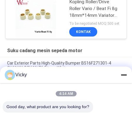
Kopling Roller/Drive
Roller Vario / Beat Fi 8g
18mm*14mm Variator
Karet & Paduan
To be negotiated MOQ:500 set
KONTAK
Suku cadang mesin sepeda motor
Car Exterior Parts High-Quality Bumper B516F271301-4
CHANAN OSHAN​ Z6 Starry White
Vicky
Motor starter Honda EX5 Mesin Sepeda Motor suku cadang
Grosir Murah Dengan Kinerja Tinggi
4:14 AM
Sepeda motor busi untuk CPR8EAIX-9 China Pemasok Sistem
Mesin
Good day, what product are you looking for?
Bad Request
Semua