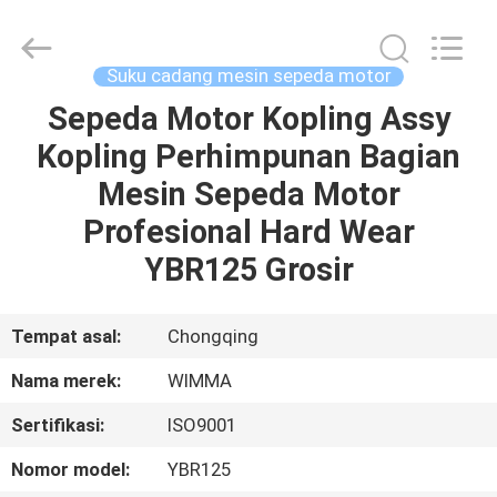
Chongqing
Litron
Spare
Parts
Co.,
Suku cadang mesin sepeda motor
Ltd..
All
Sepeda Motor Kopling Assy
RUMAH
Rights
Reserved.
Kopling Perhimpunan Bagian
PRODUK
Mesin Sepeda Motor
Profesional Hard Wear
VIDEO
YBR125 Grosir
TENTANG
Tempat asal:
Chongqing
KAMI
Nama merek:
WIMMA
Sertifikasi:
ISO9001
TUR
PABRIK
Nomor model:
YBR125