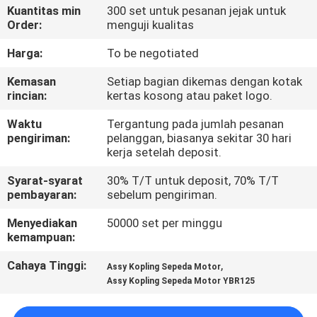
Kuantitas min
300 set untuk pesanan jejak untuk
Order:
menguji kualitas
KONTROL
KUALITAS
Harga:
To be negotiated
Kemasan
Setiap bagian dikemas dengan kotak
rincian:
kertas kosong atau paket logo.
BERITA
Waktu
Tergantung pada jumlah pesanan
pengiriman:
pelanggan, biasanya sekitar 30 hari
MINTA
kerja setelah deposit.
KUTIPAN
Syarat-syarat
30% T/T untuk deposit, 70% T/T
pembayaran:
sebelum pengiriman.
PETA
Menyediakan
50000 set per minggu
SITUS
kemampuan:
Cahaya Tinggi:
,
Assy Kopling Sepeda Motor
KEBIJAKAN
Assy Kopling Sepeda Motor YBR125
PRIBADI