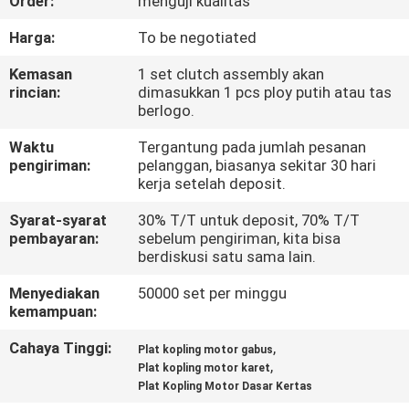
Order:
menguji kualitas
KONTROL
Harga:
To be negotiated
KUALITAS
Kemasan
1 set clutch assembly akan
rincian:
dimasukkan 1 pcs ploy putih atau tas
berlogo.
BERITA
Waktu
Tergantung pada jumlah pesanan
pengiriman:
pelanggan, biasanya sekitar 30 hari
MINTA
kerja setelah deposit.
KUTIPAN
Syarat-syarat
30% T/T untuk deposit, 70% T/T
pembayaran:
sebelum pengiriman, kita bisa
berdiskusi satu sama lain.
PETA
Menyediakan
50000 set per minggu
SITUS
kemampuan:
Cahaya Tinggi:
,
Plat kopling motor gabus
KEBIJAKAN
,
Plat kopling motor karet
Plat Kopling Motor Dasar Kertas
PRIBADI