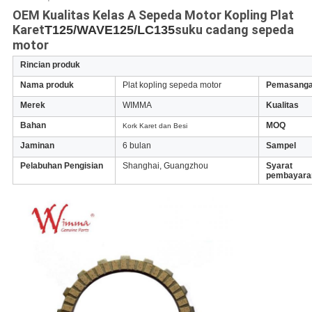
OEM Kualitas Kelas A Sepeda Motor Kopling Plat
Karet
suku cadang sepeda
T125/WAVE125/LC135
motor
Rincian produk
Nama produk
Plat kopling sepeda motor
Pemasang
Merek
WIMMA
Kualitas
Bahan
MOQ
Kork Karet dan Besi
Jaminan
6 bulan
Sampel
Pelabuhan Pengisian
Shanghai, Guangzhou
Syarat
pembayara