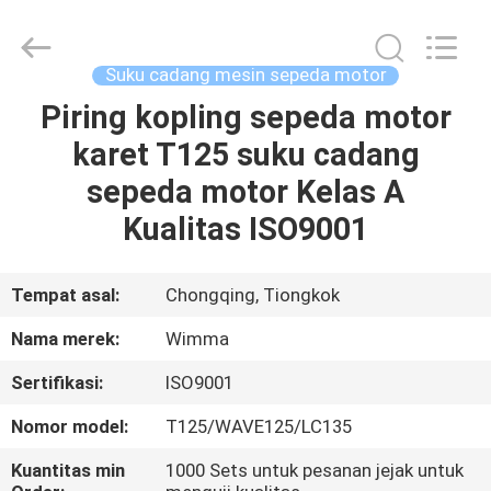
Chongqing
Litron
Spare
Parts
Co.,
Suku cadang mesin sepeda motor
Ltd..
All
Piring kopling sepeda motor
RUMAH
Rights
Reserved.
karet T125 suku cadang
PRODUK
sepeda motor Kelas A
Kualitas ISO9001
VIDEO
Tempat asal:
Chongqing, Tiongkok
TENTANG
Nama merek:
Wimma
KAMI
Sertifikasi:
ISO9001
TUR
Nomor model:
T125/WAVE125/LC135
PABRIK
Kuantitas min
1000 Sets untuk pesanan jejak untuk