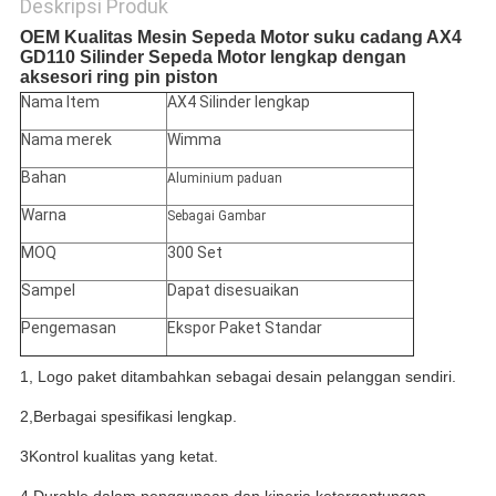
Deskripsi Produk
OEM Kualitas Mesin Sepeda Motor suku cadang AX4
GD110 Silinder Sepeda Motor lengkap dengan
aksesori ring pin piston
Nama Item
AX4 Silinder lengkap
Nama merek
Wimma
Bahan
Aluminium paduan
Warna
Sebagai Gambar
MOQ
300 Set
Sampel
Dapat disesuaikan
Pengemasan
Ekspor Paket Standar
1, Logo paket ditambahkan sebagai desain pelanggan sendiri.
2,Berbagai spesifikasi lengkap.
3Kontrol kualitas yang ketat.