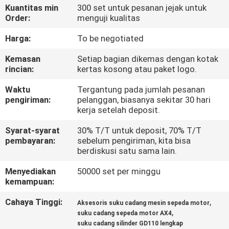
Kuantitas min
300 set untuk pesanan jejak untuk
Order:
menguji kualitas
KONTROL
KUALITAS
Harga:
To be negotiated
Kemasan
Setiap bagian dikemas dengan kotak
rincian:
kertas kosong atau paket logo.
BERITA
Waktu
Tergantung pada jumlah pesanan
pengiriman:
pelanggan, biasanya sekitar 30 hari
MINTA
kerja setelah deposit.
KUTIPAN
Syarat-syarat
30% T/T untuk deposit, 70% T/T
pembayaran:
sebelum pengiriman, kita bisa
berdiskusi satu sama lain.
PETA
SITUS
Menyediakan
50000 set per minggu
kemampuan:
Cahaya Tinggi:
,
KEBIJAKAN
Aksesoris suku cadang mesin sepeda motor
,
suku cadang sepeda motor AX4
PRIBADI
suku cadang silinder GD110 lengkap