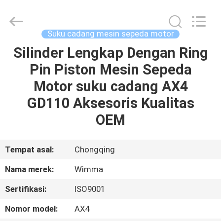
Chongqing
Litron
Spare
Parts
Co.,
Suku cadang mesin sepeda motor
Ltd..
All
Silinder Lengkap Dengan Ring
RUMAH
Rights
Reserved.
Pin Piston Mesin Sepeda
PRODUK
Motor suku cadang AX4
GD110 Aksesoris Kualitas
VIDEO
OEM
TENTANG
Tempat asal:
Chongqing
KAMI
Nama merek:
Wimma
Sertifikasi:
ISO9001
TUR
PABRIK
Nomor model:
AX4