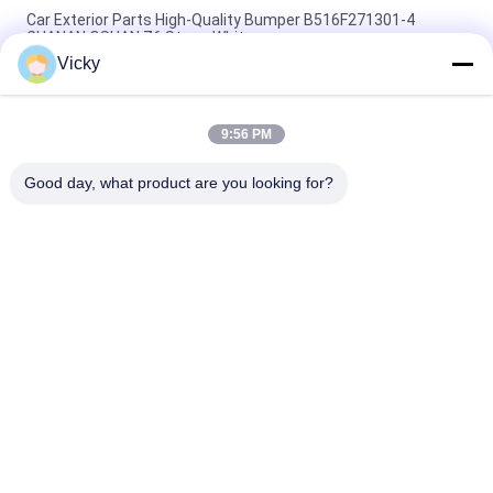
Car Exterior Parts High-Quality Bumper B516F271301-4
CHANAN OSHAN​ Z6 Starry White
Vicky
Motor starter Honda EX5 Mesin Sepeda Motor suku cadang
Grosir Murah Dengan Kinerja Tinggi
9:56 PM
Sepeda motor busi untuk CPR8EAIX-9 China Pemasok Sistem
Mesin
Good day, what product are you looking for?
Bad Request
Semua
Suku Cadang Mesin 
Suku Cadang Listrik 
Sepeda Motor
Sepeda Motor
Suku Cadang 
Mesin Kabel 
Transmisi Sepeda 
Otomatis
Motor
Suku Cadang Rem 
Bagian Body Sepeda 
Sepeda Motor
Motor
Suku Cadang 
Lebih Banyak Produk 