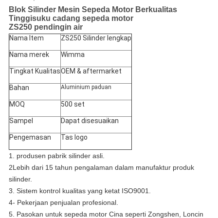
Blok Silinder Mesin Sepeda Motor Berkualitas
Tinggi
suku cadang sepeda motor
ZS250 pendingin air
Nama Item
ZS250 Silinder lengkap
Nama merek
Wimma
Tingkat Kualitas
OEM & aftermarket
Bahan
Aluminium paduan
MOQ
500 set
Sampel
Dapat disesuaikan
Pengemasan
Tas logo
1. produsen pabrik silinder asli.
2Lebih dari 15 tahun pengalaman dalam manufaktur produk
silinder.
3. Sistem kontrol kualitas yang ketat ISO9001.
4- Pekerjaan penjualan profesional.
5. Pasokan untuk sepeda motor Cina seperti Zongshen, Loncin