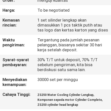
Order:
menguji kualitas
KONTROL
Harga:
To be negotiated
KUALITAS
Kemasan
1 set silinder lengkap akan
rincian:
dimasukkan 1 pcs taktik putih atau
tas logo dan kertas karton yang dises
BERITA
Waktu
Tergantung pada jumlah pesanan
pengiriman:
pelanggan, biasanya sekitar 30 hari
MINTA
kerja setelah deposit.
KUTIPAN
Syarat-syarat
30% T/T untuk deposit, 70% T/T
pembayaran:
sebelum pengiriman, kita bisa
berdiskusi satu sama lain.
PETA
Menyediakan
30000 set per minggu
SITUS
kemampuan:
Cahaya Tinggi:
,
ZS250 Water Cooling Cylinder Lengkap
KEBIJAKAN
,
Komponen sepeda motor Cylinder Complete
ZS250 cylinder head lengkap
PRIBADI