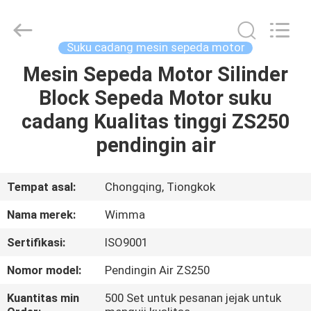
Chongqing
Litron
Spare
Parts
Co.,
Suku cadang mesin sepeda motor
Ltd..
All
Mesin Sepeda Motor Silinder
RUMAH
Rights
Reserved.
Block Sepeda Motor suku
PRODUK
cadang Kualitas tinggi ZS250
pendingin air
VIDEO
Tempat asal:
Chongqing, Tiongkok
TENTANG
Nama merek:
Wimma
KAMI
Sertifikasi:
ISO9001
TUR
Nomor model:
Pendingin Air ZS250
PABRIK
Kuantitas min
500 Set untuk pesanan jejak untuk