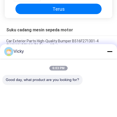
Terus
Suku cadang mesin sepeda motor
Car Exterior Parts High-Quality Bumper B516F271301-4
CHANAN OSHAN​ Z6 Starry White
Vicky
Motor starter Honda EX5 Mesin Sepeda Motor suku cadang
Grosir Murah Dengan Kinerja Tinggi
6:03 PM
Sepeda motor busi untuk CPR8EAIX-9 China Pemasok Sistem
Mesin
Good day, what product are you looking for?
Bad Request
Semua
Suku Cadang Mesin 
Suku Cadang Listrik 
Sepeda Motor
Sepeda Motor