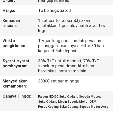
Order:
menguji kualitas
KONTROL
Harga:
To be negotiated
KUALITAS
Kemasan
1 set center assembly akan
rincian:
diletakkan 1 pcs ploy putih atau tas
logo.
BERITA
Waktu
Tergantung pada jumlah pesanan
pengiriman:
pelanggan, biasanya sekitar 30 hari
MINTA
kerja setelah deposit.
KUTIPAN
Syarat-syarat
30% T/T untuk deposit, 70% T/T
pembayaran:
sebelum pengiriman, kita bisa
berdiskusi satu sama lain.
PETA
Menyediakan
30000 set per minggu
SITUS
kemampuan:
Cahaya Tinggi:
,
Falcon NX400 Suku Cadang Sepeda Motor
KEBIJAKAN
,
Suku Cadang Mesin Sepeda Motor OEM
Pusat Kopling Suku Cadang Sepeda Motor Assy
PRIBADI