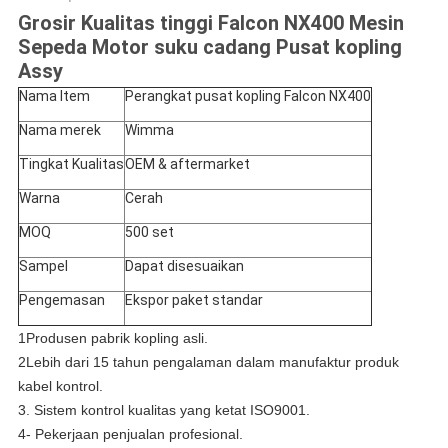
Grosir Kualitas tinggi Falcon NX400 Mesin
Sepeda Motor suku cadang Pusat kopling
Assy
Nama Item
Perangkat pusat kopling Falcon NX400
Nama merek
Wimma
Tingkat Kualitas
OEM & aftermarket
Warna
Cerah
MOQ
500 set
Sampel
Dapat disesuaikan
Pengemasan
Ekspor paket standar
1Produsen pabrik kopling asli.
2Lebih dari 15 tahun pengalaman dalam manufaktur produk
kabel kontrol.
3. Sistem kontrol kualitas yang ketat ISO9001.
4- Pekerjaan penjualan profesional.