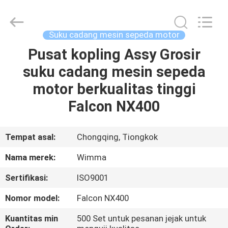
Chongqing
Litron
Spare
Parts
Co.,
Suku cadang mesin sepeda motor
Ltd..
All
Pusat kopling Assy Grosir
RUMAH
Rights
Reserved.
suku cadang mesin sepeda
PRODUK
motor berkualitas tinggi
Falcon NX400
VIDEO
Tempat asal:
Chongqing, Tiongkok
TENTANG
Nama merek:
Wimma
KAMI
Sertifikasi:
ISO9001
TUR
Nomor model:
Falcon NX400
PABRIK
Kuantitas min
500 Set untuk pesanan jejak untuk