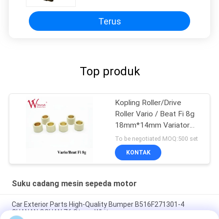
Terus
Top produk
Kopling Roller/Drive
Roller Vario / Beat Fi 8g
18mm*14mm Variator
Karet & Paduan
To be negotiated MOQ:500 set
KONTAK
Suku cadang mesin sepeda motor
Car Exterior Parts High-Quality Bumper B516F271301-4
CHANAN OSHAN​ Z6 Starry White