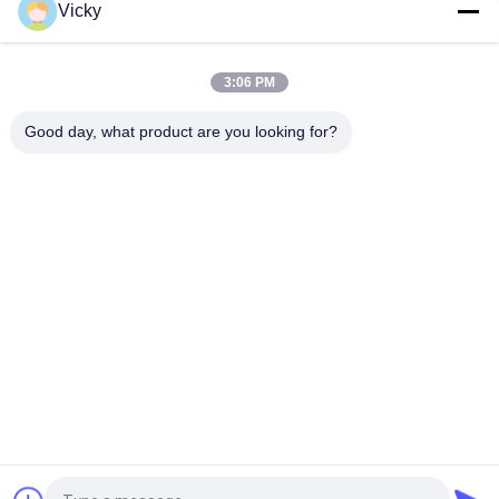
Vicky
Motor starter Honda EX5 Mesin Sepeda Motor suku cadang
Grosir Murah Dengan Kinerja Tinggi
3:06 PM
Sepeda motor busi untuk CPR8EAIX-9 China Pemasok Sistem
Mesin
Good day, what product are you looking for?
Bad Request
Semua
Suku Cadang Mesin 
Suku Cadang Listrik 
Sepeda Motor
Sepeda Motor
Suku Cadang 
Mesin Kabel 
Transmisi Sepeda 
Otomatis
Motor
Suku Cadang Rem 
Bagian Body Sepeda 
Sepeda Motor
Motor
Suku Cadang 
Lebih Banyak Produk 
Aksesoris Motor
Panas