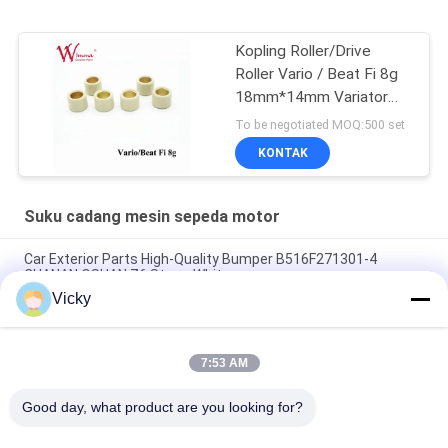
Kopling Roller/Drive
Roller Vario / Beat Fi 8g
18mm*14mm Variator
Karet & Paduan
To be negotiated MOQ:500 set
KONTAK
Suku cadang mesin sepeda motor
Car Exterior Parts High-Quality Bumper B516F271301-4
CHANAN OSHAN​ Z6 Starry White
Vicky
Motor starter Honda EX5 Mesin Sepeda Motor suku cadang
Grosir Murah Dengan Kinerja Tinggi
7:53 AM
Sepeda motor busi untuk CPR8EAIX-9 China Pemasok Sistem
Mesin
Good day, what product are you looking for?
Bad Request
Semua