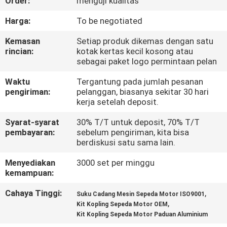
Order:
menguji kualitas
KONTROL
Harga:
To be negotiated
KUALITAS
Kemasan
Setiap produk dikemas dengan satu
rincian:
kotak kertas kecil kosong atau
sebagai paket logo permintaan pelan
BERITA
Waktu
Tergantung pada jumlah pesanan
pengiriman:
pelanggan, biasanya sekitar 30 hari
MINTA
kerja setelah deposit.
KUTIPAN
Syarat-syarat
30% T/T untuk deposit, 70% T/T
pembayaran:
sebelum pengiriman, kita bisa
berdiskusi satu sama lain.
PETA
Menyediakan
3000 set per minggu
SITUS
kemampuan:
Cahaya Tinggi:
,
Suku Cadang Mesin Sepeda Motor ISO9001
KEBIJAKAN
,
Kit Kopling Sepeda Motor OEM
Kit Kopling Sepeda Motor Paduan Aluminium
PRIBADI