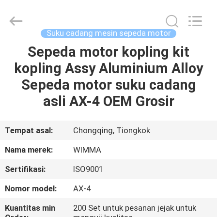
Chongqing
Litron
Spare
Parts
Co.,
Suku cadang mesin sepeda motor
Ltd..
All
Sepeda motor kopling kit
RUMAH
Rights
Reserved.
kopling Assy Aluminium Alloy
PRODUK
Sepeda motor suku cadang
asli AX-4 OEM Grosir
VIDEO
Tempat asal:
Chongqing, Tiongkok
TENTANG
Nama merek:
WIMMA
KAMI
Sertifikasi:
ISO9001
TUR
Nomor model:
AX-4
PABRIK
Kuantitas min
200 Set untuk pesanan jejak untuk