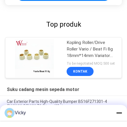
Top produk
Kopling Roller/Drive
Roller Vario / Beat Fi 8g
18mm*14mm Variator
Karet & Paduan
To be negotiated MOQ:500 set
KONTAK
Suku cadang mesin sepeda motor
Car Exterior Parts High-Quality Bumper B516F271301-4
CHANAN OSHAN​ Z6 Starry White
Vicky
Motor starter Honda EX5 Mesin Sepeda Motor suku cadang
Grosir Murah Dengan Kinerja Tinggi