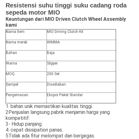
Resistensi suhu tinggi suku cadang roda
sepeda motor MIO
Keuntungan dari MIO Driven Clutch Wheel Assembly
kami
Nama Item
MIO Driving Clutch Kit
Nama merek
WIMMA
Bahan
Baja
Warna
Slipper
MOQ
200 Set
Sampel
Disediakan
Pengemasan
Ekspor Paket Standar
1. bahan unik memastikan kualitas tinggi.
2Penjualan langsung pabrik menjamin harga yang
kompetitif.
3- Hidup panjang.
4. cepat dissipation panas.
5Tidak ada fitur melompat dan bergegas.