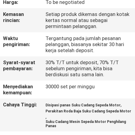
Harga:
To be negotiated
KONTROL
Kemasan
Setiap produk dikemas dengan kotak
rincian:
kertas normal atau sebagai
KUALITAS
permintaan pelanggan.
Waktu
Tergantung pada jumlah pesanan
BERITA
pengiriman:
pelanggan, biasanya sekitar 30 hari
kerja setelah deposit.
MINTA
Syarat-syarat
30% T/T untuk deposit, 70% T/T
pembayaran:
sebelum pengiriman, kita bisa
KUTIPAN
berdiskusi satu sama lain.
Menyediakan
30000 set per minggu
PETA
kemampuan:
SITUS
Cahaya Tinggi:
,
Disipasi panas Suku Cadang Sepeda Motor
Perakitan Roda Baja Suku Cadang Sepeda Motor
,
KEBIJAKAN
Suku Cadang Mesin Sepeda Motor Penghilang
Panas
PRIBADI