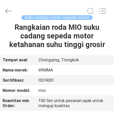
Chongqing
Litron
Spare
Parts
Co.,
Suku cadang mesin sepeda motor
Ltd..
All
Rangkaian roda MIO suku
RUMAH
Rights
Reserved.
cadang sepeda motor
PRODUK
ketahanan suhu tinggi grosir
VIDEO
Tempat asal:
Chongqing, Tiongkok
Nama merek:
WIMMA
TENTANG
Sertifikasi:
ISO9001
KAMI
Nomor model:
mio
TUR
Kuantitas min
100 Set untuk pesanan jejak untuk
Order:
menguji kualitas
PABRIK