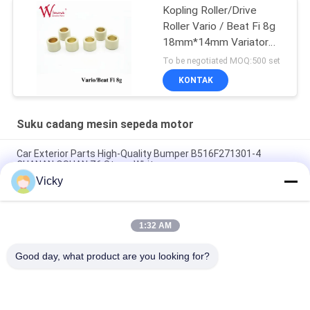
Kopling Roller/Drive
Roller Vario / Beat Fi 8g
18mm*14mm Variator
Karet & Paduan
To be negotiated MOQ:500 set
KONTAK
Suku cadang mesin sepeda motor
Car Exterior Parts High-Quality Bumper B516F271301-4
CHANAN OSHAN​ Z6 Starry White
Vicky
Motor starter Honda EX5 Mesin Sepeda Motor suku cadang
Grosir Murah Dengan Kinerja Tinggi
1:32 AM
Sepeda motor busi untuk CPR8EAIX-9 China Pemasok Sistem
Mesin
Good day, what product are you looking for?
Bad Request
Semua