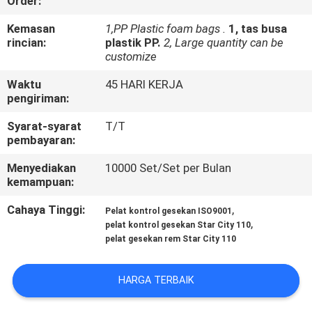
Order:
KONTROL
Kemasan
1,PP Plastic foam bags .
1, tas busa
rincian:
plastik PP.
2, Large quantity can be
KUALITAS
customize
Waktu
45 HARI KERJA
BERITA
pengiriman:
Syarat-syarat
T/T
MINTA
pembayaran:
KUTIPAN
Menyediakan
10000 Set/Set per Bulan
kemampuan:
PETA
Cahaya Tinggi:
,
Pelat kontrol gesekan ISO9001
,
pelat kontrol gesekan Star City 110
SITUS
pelat gesekan rem Star City 110
KEBIJAKAN
HARGA TERBAIK
PRIBADI