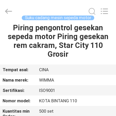
Chongqing
Litron
Spare
Parts
Co.,
Suku cadang mesin sepeda motor
Ltd..
All
Piring pengontrol gesekan
RUMAH
Rights
Reserved.
sepeda motor Piring gesekan
PRODUK
rem cakram, Star City 110
Grosir
VIDEO
Tempat asal:
CINA
TENTANG
Nama merek:
WIMMA
KAMI
Sertifikasi:
ISO9001
TUR
Nomor model:
KOTA BINTANG 110
PABRIK
Kuantitas min
500 set