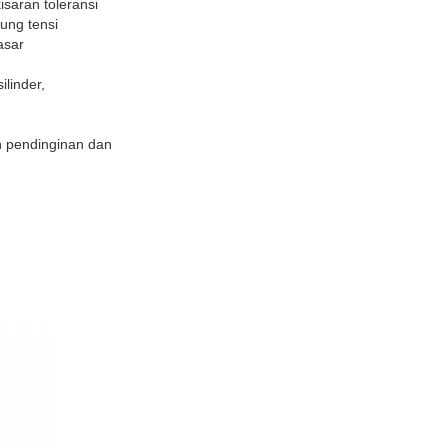
isaran toleransi
ung tensi
asar
ilinder,
h pendinginan dan