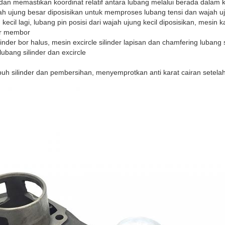
dan memastikan koordinat relatif antara lubang melalui berada dalam k
jah ujung besar diposisikan untuk memproses lubang tensi dan wajah uj
ecil lagi, lubang pin posisi dari wajah ujung kecil diposisikan, mesin k
er membor
nder bor halus, mesin excircle silinder lapisan dan chamfering lubang s
ubang silinder dan excircle
uh silinder dan pembersihan, menyemprotkan anti karat cairan setela