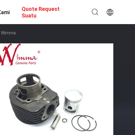
Quote Request
Kami
Suatu
ir Wimma