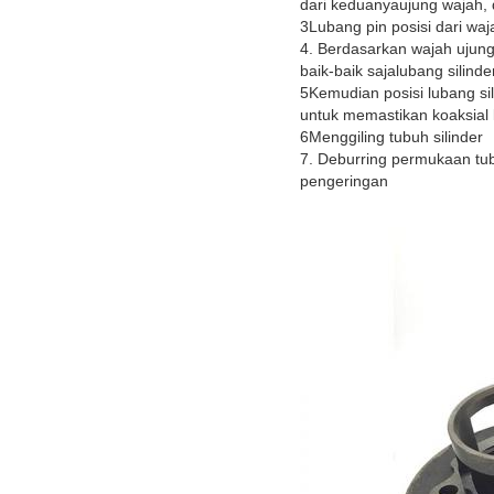
dari keduanya
ujung wajah, 
3Lubang pin posisi dari wa
4. Berdasarkan wajah ujung k
baik-baik saja
lubang silind
5Kemudian posisi lubang sili
untuk memastikan koaksial l
6Menggiling tubuh silinder
7. Deburring permukaan tub
pengeringan