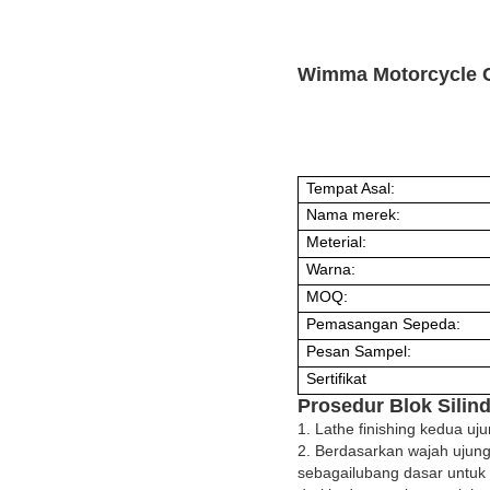
Wimma Motorcycle Cy
Tempat Asal:
Nama merek:
Meterial:
Warna:
MOQ:
Pemasangan Sepeda:
Pesan Sampel:
Sertifikat
Prosedur Blok Silin
1. Lathe finishing kedua uj
2. Berdasarkan wajah ujung 
sebagai
lubang dasar untuk