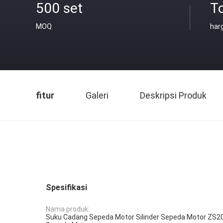
500 set
T
MOQ
har
fitur
Galeri
Deskripsi Produk
Spesifikasi
Nama produk:
Suku Cadang Sepeda Motor Silinder Sepeda Motor ZS200