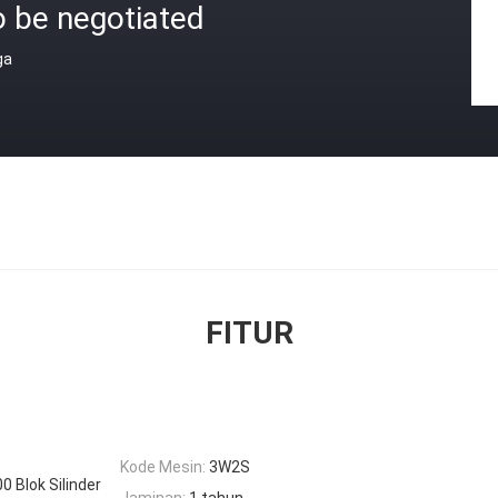
o be negotiated
ga
FITUR
Kode Mesin:
3W2S
 Blok Silinder
Jaminan:
1 tahun