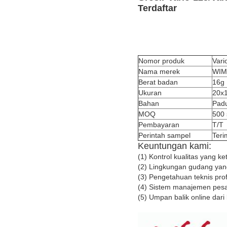
Terdaftar
Nomor produk
Vari
Nama merek
WI
Berat badan
16g
Ukuran
20x1
Bahan
Padu
MOQ
500 
Pembayaran
T/T
Perintah sampel
Teri
Keuntungan kami:
(1) Kontrol kualitas yang ke
(2) Lingkungan gudang ya
(3) Pengetahuan teknis pro
(4) Sistem manajemen pesa
(5) Umpan balik online dar