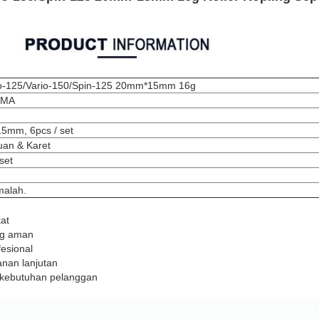
o-125/Vario-150/Spin-125 20mm*15mm 16g
MMA
5mm, 6pcs / set
an & Karet
set
malah.
tat
ng aman
fesional
nan lanjutan
i kebutuhan pelanggan