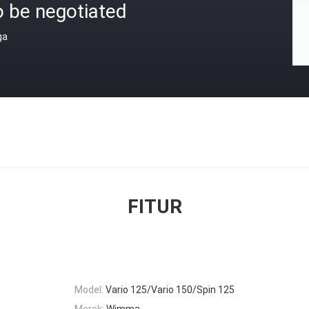
o be negotiated
ga
FITUR
Model:
Vario 125/Vario 150/Spin 125
Merek:
Wimma