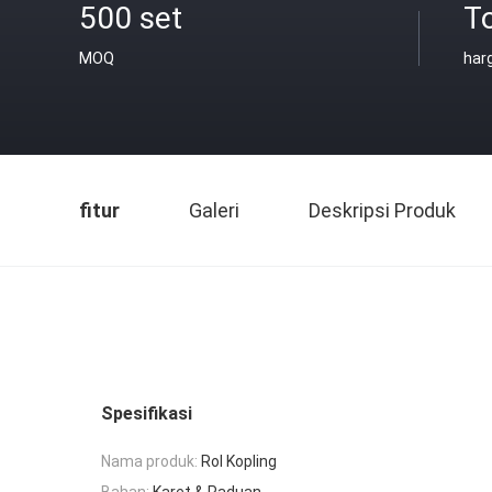
500 set
T
MOQ
har
fitur
Galeri
Deskripsi Produk
Spesifikasi
Nama produk:
Rol Kopling
Bahan:
Karet & Paduan