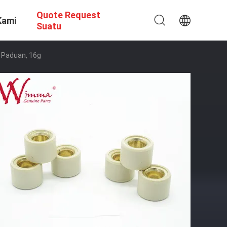
Quote Request
Kami
Suatu
et Paduan, 16g