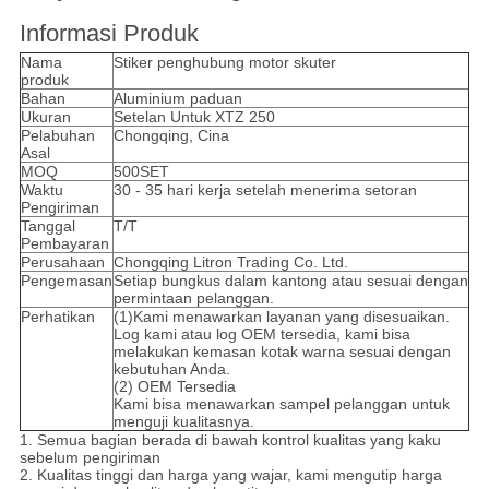
Siklus Aluminium Alloy Crank Co
Informasi Produk
Nama
Stiker penghubung motor skuter
produk
Bahan
Aluminium paduan
Ukuran
Setelan Untuk XTZ 250
Pelabuhan
Chongqing, Cina
Asal
MOQ
500SET
Waktu
30 - 35 hari kerja setelah menerima setoran
Pengiriman
Tanggal
T/T
Pembayaran
Perusahaan
Chongqing Litron Trading Co. Ltd.
Pengemasan
Setiap bungkus dalam kantong atau sesuai dengan
permintaan pelanggan.
Perhatikan
(1)Kami menawarkan layanan yang disesuaikan.
Log kami atau log OEM tersedia, kami bisa
melakukan kemasan kotak warna sesuai dengan
kebutuhan Anda.
(2) OEM Tersedia
Kami bisa menawarkan sampel pelanggan untuk
menguji kualitasnya.
1. Semua bagian berada di bawah kontrol kualitas yang kaku
sebelum pengiriman
2. Kualitas tinggi dan harga yang wajar, kami mengutip harga