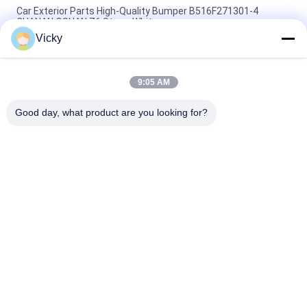
Car Exterior Parts High-Quality Bumper B516F271301-4
CHANAN OSHAN​ Z6 Starry White
Vicky
Motor starter Honda EX5 Mesin Sepeda Motor suku cadang
Grosir Murah Dengan Kinerja Tinggi
9:05 AM
Sepeda motor busi untuk CPR8EAIX-9 China Pemasok Sistem
Mesin
Good day, what product are you looking for?
Bad Request
Semua
Suku Cadang Mesin 
Suku Cadang Listrik 
Sepeda Motor
Sepeda Motor
Suku Cadang 
Mesin Kabel 
Transmisi Sepeda 
Otomatis
Motor
Suku Cadang Rem 
Bagian Body Sepeda 
Sepeda Motor
Motor
Suku Cadang 
Lebih Banyak Produk 