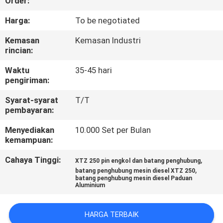
Order:
KONTROL
Harga:
To be negotiated
KUALITAS
Kemasan
Kemasan Industri
rincian:
BERITA
Waktu
35-45 hari
pengiriman:
MINTA
Syarat-syarat
T/T
pembayaran:
KUTIPAN
Menyediakan
10.000 Set per Bulan
kemampuan:
PETA
Cahaya Tinggi:
,
XTZ 250 pin engkol dan batang penghubung
SITUS
,
batang penghubung mesin diesel XTZ 250
batang penghubung mesin diesel Paduan
Aluminium
KEBIJAKAN
PRIBADI
HARGA TERBAIK