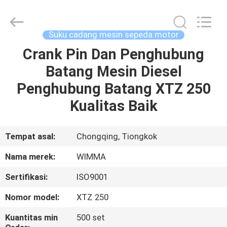
Chongqing
Litron
Spare
Parts
Co.,
Suku cadang mesin sepeda motor
Ltd..
All
Crank Pin Dan Penghubung
RUMAH
Rights
Reserved.
Batang Mesin Diesel
PRODUK
Penghubung Batang XTZ 250
Kualitas Baik
VIDEO
Tempat asal:
Chongqing, Tiongkok
TENTANG
Nama merek:
WIMMA
KAMI
Sertifikasi:
ISO9001
TUR
Nomor model:
XTZ 250
PABRIK
Kuantitas min
500 set