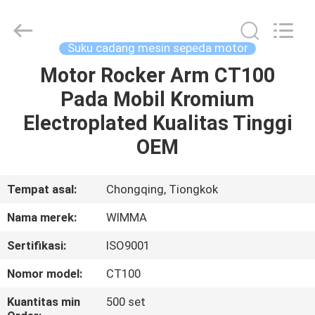
Chongqing
Litron
Spare
Parts
Co.,
Suku cadang mesin sepeda motor
Ltd..
All
Motor Rocker Arm CT100
RUMAH
Rights
Reserved.
Pada Mobil Kromium
PRODUK
Electroplated Kualitas Tinggi
OEM
VIDEO
Tempat asal:
Chongqing, Tiongkok
TENTANG
Nama merek:
WIMMA
KAMI
Sertifikasi:
ISO9001
TUR
Nomor model:
CT100
PABRIK
Kuantitas min
500 set