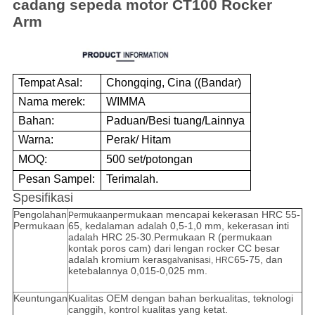
cadang sepeda motor CT100 Rocker
Arm
Tempat Asal:
Chongqing, Cina ((Bandar)
Nama merek:
WIMMA
Bahan:
Paduan/Besi tuang/Lainnya
Warna:
Perak/ Hitam
MOQ:
500 set/potongan
Pesan Sampel:
Terimalah.
Spesifikasi
Pengolahan
permukaan mencapai kekerasan HRC 55-
Permukaan
Permukaan
65, kedalaman adalah 0,5-1,0 mm, kekerasan inti
adalah HRC 25-30.Permukaan R (permukaan
kontak poros cam) dari lengan rocker CC besar
adalah kromium keras
65-75, dan
galvanisasi, HRC
ketebalannya 0,015-0,025 mm.
Keuntungan
Kualitas OEM dengan bahan berkualitas, teknologi
canggih, kontrol kualitas yang ketat.