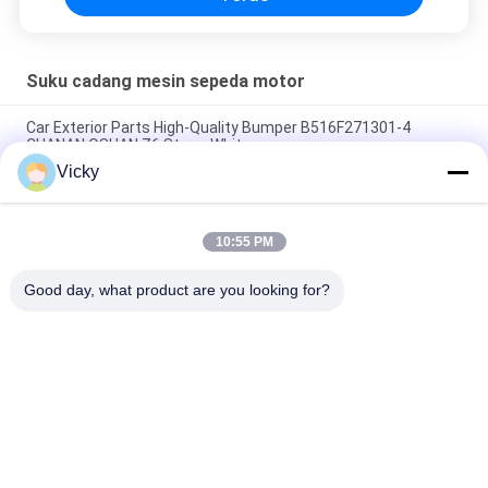
Suku cadang mesin sepeda motor
Car Exterior Parts High-Quality Bumper B516F271301-4
CHANAN OSHAN​ Z6 Starry White
Vicky
Motor starter Honda EX5 Mesin Sepeda Motor suku cadang
Grosir Murah Dengan Kinerja Tinggi
10:55 PM
Sepeda motor busi untuk CPR8EAIX-9 China Pemasok Sistem
Mesin
Good day, what product are you looking for?
Bad Request
Semua
Suku Cadang Mesin 
Suku Cadang Listrik 
Sepeda Motor
Sepeda Motor
Suku Cadang 
Mesin Kabel 
Transmisi Sepeda 
Otomatis