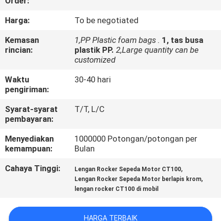
Order:
KONTROL
Harga:
To be negotiated
KUALITAS
Kemasan
1,PP Plastic foam bags .
1, tas busa
rincian:
plastik PP.
2,Large quantity can be
customized
BERITA
Waktu
30-40 hari
pengiriman:
MINTA
Syarat-syarat
T/T, L/C
KUTIPAN
pembayaran:
Menyediakan
1000000 Potongan/potongan per
PETA
kemampuan:
Bulan
SITUS
Cahaya Tinggi:
,
Lengan Rocker Sepeda Motor CT100
,
Lengan Rocker Sepeda Motor berlapis krom
lengan rocker CT100 di mobil
KEBIJAKAN
PRIBADI
HARGA TERBAIK