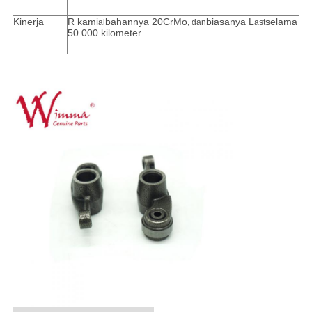
Kinerja
R kami
bahannya 20CrMo
biasanya L
selama
al
, dan
ast
50.000 kilometer.