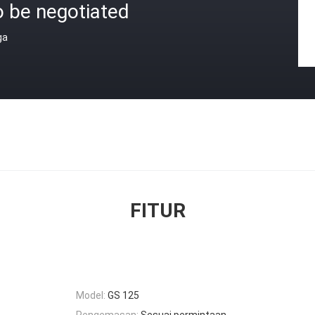
o be negotiated
ga
FITUR
Model:
GS 125
Pengemasan:
Sesuai permintaan