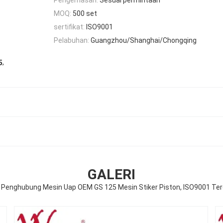
MOQ:
500 set
sertifikat:
ISO9001
Pelabuhan:
Guangzhou/Shanghai/Chongqing
,
5
GALERI
r Penghubung Mesin Uap OEM GS 125 Mesin Stiker Piston, ISO9001 Ter