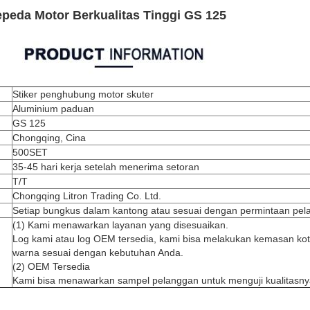
peda Motor Berkualitas Tinggi GS 125
Stiker penghubung motor skuter
Aluminium paduan
GS 125
Chongqing, Cina
500SET
35-45 hari kerja setelah menerima setoran
T/T
Chongqing Litron Trading Co. Ltd.
Setiap bungkus dalam kantong atau sesuai dengan permintaan pel
(1) Kami menawarkan layanan yang disesuaikan.
Log kami atau log OEM tersedia, kami bisa melakukan kemasan ko
warna sesuai dengan kebutuhan Anda.
(2) OEM Tersedia
Kami bisa menawarkan sampel pelanggan untuk menguji kualitasny