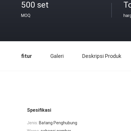
500 set
T
MOQ
har
fitur
Galeri
Deskripsi Produk
Spesifikasi
Jenis:
Batang Penghubung
Warna:
sebagai gambar