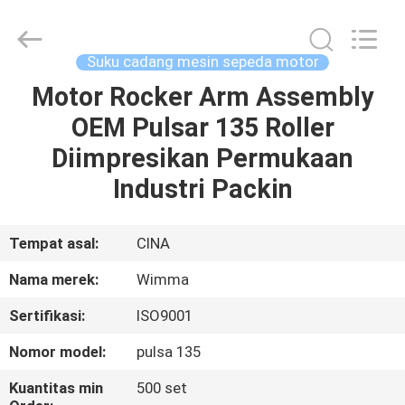
Chongqing
Litron
Spare
Parts
Co.,
Suku cadang mesin sepeda motor
Ltd..
All
Motor Rocker Arm Assembly
RUMAH
Rights
Reserved.
OEM Pulsar 135 Roller
PRODUK
Diimpresikan Permukaan
Industri Packin
VIDEO
Tempat asal:
CINA
TENTANG
Nama merek:
Wimma
KAMI
Sertifikasi:
ISO9001
TUR
Nomor model:
pulsa 135
PABRIK
Kuantitas min
500 set