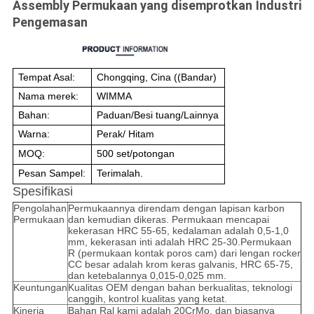
Assembly Permukaan yang disemprotkan
Industri
Pengemasan
Tempat Asal:
Chongqing, Cina ((Bandar)
Nama merek:
WIMMA
Bahan:
Paduan/Besi tuang/Lainnya
Warna:
Perak/ Hitam
MOQ:
500 set/potongan
Pesan Sampel:
Terimalah.
Spesifikasi
Pengolahan
Permukaannya direndam dengan lapisan karbon
Permukaan
dan kemudian dikeras. Permukaan mencapai
kekerasan HRC 55-65, kedalaman adalah 0,5-1,0
mm, kekerasan inti adalah HRC 25-30.Permukaan
R (permukaan kontak poros cam) dari lengan rocker
CC besar adalah krom keras galvanis, HRC 65-75,
dan ketebalannya 0,015-0,025 mm.
Keuntungan
Kualitas OEM dengan bahan berkualitas, teknologi
canggih, kontrol kualitas yang ketat.
Kinerja
Bahan Ral kami adalah 20CrMo, dan biasanya