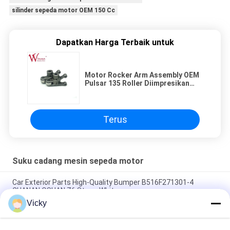
silinder sepeda motor OEM 150 Cc
Dapatkan Harga Terbaik untuk
Motor Rocker Arm Assembly OEM
Pulsar 135 Roller Diimpresikan
Permukaan Industri Packin
Terus
Suku cadang mesin sepeda motor
Car Exterior Parts High-Quality Bumper B516F271301-4
CHANAN OSHAN​ Z6 Starry White
Vicky
Motor starter Honda EX5 Mesin Sepeda Motor suku cadang
Grosir Murah Dengan Kinerja Tinggi