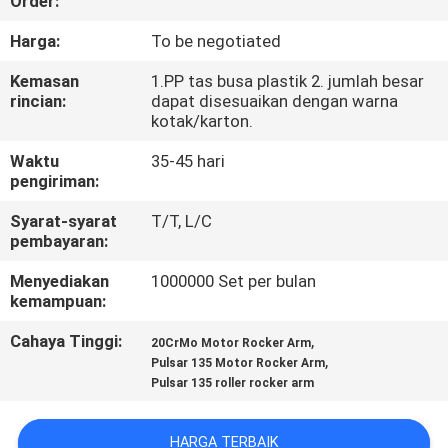
Order:
KONTROL
Harga:
To be negotiated
KUALITAS
Kemasan
1.PP tas busa plastik 2. jumlah besar
rincian:
dapat disesuaikan dengan warna
kotak/karton.
BERITA
Waktu
35-45 hari
pengiriman:
MINTA
Syarat-syarat
T/T, L/C
KUTIPAN
pembayaran:
Menyediakan
1000000 Set per bulan
PETA
kemampuan:
SITUS
Cahaya Tinggi:
,
20CrMo Motor Rocker Arm
,
Pulsar 135 Motor Rocker Arm
Pulsar 135 roller rocker arm
KEBIJAKAN
PRIBADI
HARGA TERBAIK