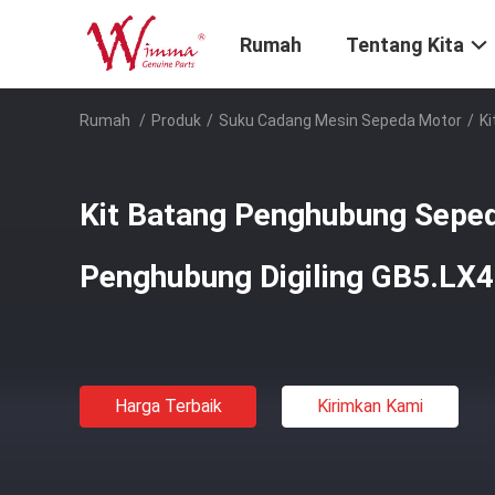
Rumah
Tentang Kita
Rumah
/
Produk
/
Suku Cadang Mesin Sepeda Motor
/
Ki
Kit Batang Penghubung Sepe
Penghubung Digiling GB5.LX4
Harga Terbaik
Kirimkan Kami