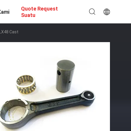
Quote Request
Kami
Suatu
LX48 Cast