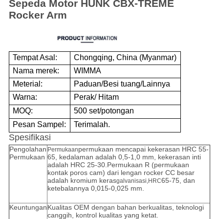
Sepeda Motor HUNK CBX-TREME
Rocker Arm
Tempat Asal:
Chongqing, China (Myanmar)
Nama merek:
WIMMA
Meterial:
Paduan/Besi tuang/Lainnya
Warna:
Perak/ Hitam
MOQ:
500 set/potongan
Pesan Sampel:
Terimalah.
Spesifikasi
Pengolahan
permukaan mencapai kekerasan HRC 55-
Permukaan
Permukaan
65, kedalaman adalah 0,5-1,0 mm, kekerasan inti
adalah HRC 25-30.Permukaan R (permukaan
kontak poros cam) dari lengan rocker CC besar
adalah kromium keras
65-75, dan
galvanisasi,HRC
ketebalannya 0,015-0,025 mm.
Keuntungan
Kualitas OEM dengan bahan berkualitas, teknologi
canggih, kontrol kualitas yang ketat.