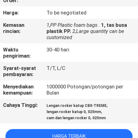
Order:
KONTROL
Harga:
To be negotiated
KUALITAS
Kemasan
1,PP Plastic foam bags .
1, tas busa
rincian:
plastik PP.
2,Large quantity can be
customized
BERITA
Waktu
30-40 hari
pengiriman:
MINTA
Syarat-syarat
T/T, L/C
KUTIPAN
pembayaran:
Menyediakan
1000000 Potongan/potongan per
PETA
kemampuan:
Bulan
SITUS
Cahaya Tinggi:
,
Lengan rocker katup CBX-TREME
,
,
lengan rocker katup 0
025mm
,
cam dan lengan rocker 0
025mm
KEBIJAKAN
PRIBADI
HARGA TERBAIK