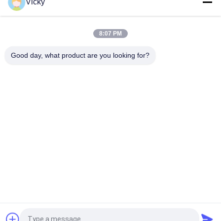
Vicky
Motor starter Honda EX5 Mesin Sepeda Motor suku cadang
Grosir Murah Dengan Kinerja Tinggi
8:07 PM
Sepeda motor busi untuk CPR8EAIX-9 China Pemasok Sistem
Mesin
Good day, what product are you looking for?
Bad Request
Semua
Suku Cadang Mesin 
Suku Cadang Listrik 
Sepeda Motor
Sepeda Motor
Suku Cadang 
Mesin Kabel 
Transmisi Sepeda 
Otomatis
Motor
Suku Cadang Rem 
Bagian Body Sepeda 
Sepeda Motor
Motor
Suku Cadang 
Lebih Banyak Produk 
Aksesoris Motor
Panas