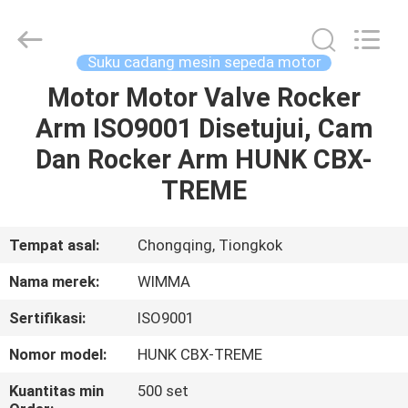
Chongqing
Litron
Spare
Parts
Co.,
Suku cadang mesin sepeda motor
Ltd..
All
Motor Motor Valve Rocker
RUMAH
Rights
Reserved.
Arm ISO9001 Disetujui, Cam
PRODUK
Dan Rocker Arm HUNK CBX-
TREME
VIDEO
Tempat asal:
Chongqing, Tiongkok
TENTANG
Nama merek:
WIMMA
KAMI
Sertifikasi:
ISO9001
TUR
Nomor model:
HUNK CBX-TREME
PABRIK
Kuantitas min
500 set