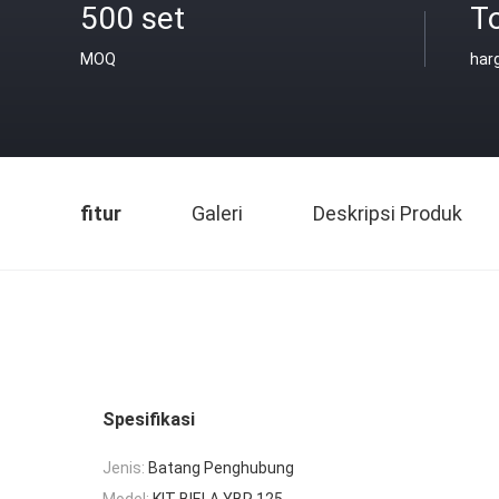
500 set
T
MOQ
har
fitur
Galeri
Deskripsi Produk
Spesifikasi
Jenis:
Batang Penghubung
Model:
KIT BIELA ​​YBR 125