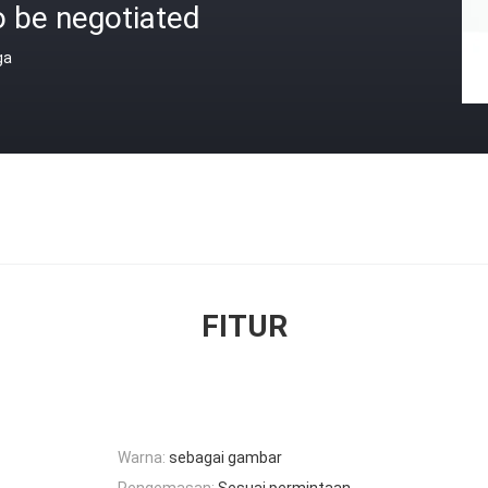
o be negotiated
ga
FITUR
Warna:
sebagai gambar
Pengemasan:
Sesuai permintaan