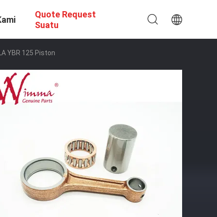
Quote Request
Kami
Suatu
LA YBR 125 Piston