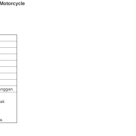
Motorcycle
anggan.
tak
a.