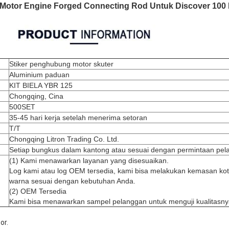
Motor Engine Forged Connecting Rod Untuk Discover 100 
Stiker penghubung motor skuter
Aluminium paduan
KIT BIELA YBR 125
Chongqing, Cina
500SET
35-45 hari kerja setelah menerima setoran
T/T
Chongqing Litron Trading Co. Ltd.
Setiap bungkus dalam kantong atau sesuai dengan permintaan pel
(1) Kami menawarkan layanan yang disesuaikan.
Log kami atau log OEM tersedia, kami bisa melakukan kemasan ko
warna sesuai dengan kebutuhan Anda.
(2) OEM Tersedia
Kami bisa menawarkan sampel pelanggan untuk menguji kualitasny
or.