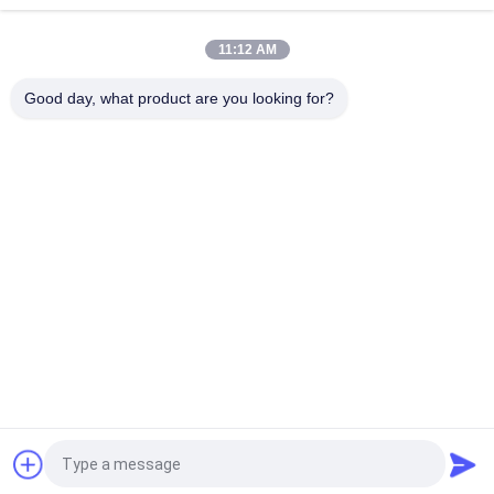
Grosir Murah Dengan Kinerja Tinggi
11:12 AM
Sepeda motor busi untuk CPR8EAIX-9 China Pemasok Sistem
Mesin
Good day, what product are you looking for?
Bad Request
Semua
Suku Cadang Mesin 
Suku Cadang Listrik 
Sepeda Motor
Sepeda Motor
Suku Cadang 
Mesin Kabel 
Transmisi Sepeda 
Otomatis
Motor
Suku Cadang Rem 
Bagian Body Sepeda 
Sepeda Motor
Motor
Suku Cadang 
Lebih Banyak Produk 
Aksesoris Motor
Panas
Quote request suatu