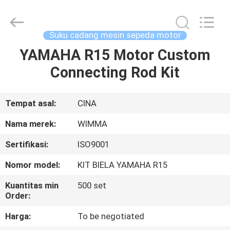
Chongqing
Litron
Spare
Parts
Co.,
Suku cadang mesin sepeda motor
Ltd..
All
YAMAHA R15 Motor Custom
RUMAH
Rights
Reserved.
Connecting Rod Kit
PRODUK
Tempat asal:
CINA
VIDEO
Nama merek:
WIMMA
Sertifikasi:
ISO9001
TENTANG
Nomor model:
KIT BIELA ​​YAMAHA R15
KAMI
Kuantitas min
500 set
Order:
TUR
Harga:
To be negotiated
PABRIK