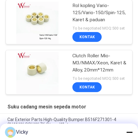
Rol kopling Vario-
125/Vario-150/Spin-125,
Karet & paduan
To be negotiated MOQ:500 set
KONTAK
Clutch Roller Mio-
M3/NMAX/Xeon, Karet &
Alloy, 20mm*12mm
To be negotiated MOQ:500 set
KONTAK
Suku cadang mesin sepeda motor
Car Exterior Parts High-Quality Bumper B516F271301-4
CHANAN OSHAN​ Z6 Starry White
Vicky
Motor starter Honda EX5 Mesin Sepeda Motor suku cadang