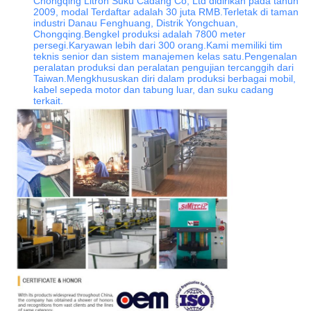
Chongqing Litron Suku Cadang Co, Ltd didirikan pada tahun
2009, modal Terdaftar adalah 30 juta RMB.Terletak di taman
industri Danau Fenghuang, Distrik Yongchuan,
Chongqing.Bengkel produksi adalah 7800 meter
persegi.Karyawan lebih dari 300 orang.Kami memiliki tim
teknis senior dan sistem manajemen kelas satu.Pengenalan
peralatan produksi dan peralatan pengujian tercanggih dari
Taiwan.Mengkhususkan diri dalam produksi berbagai mobil,
kabel sepeda motor dan tabung luar, dan suku cadang
terkait.