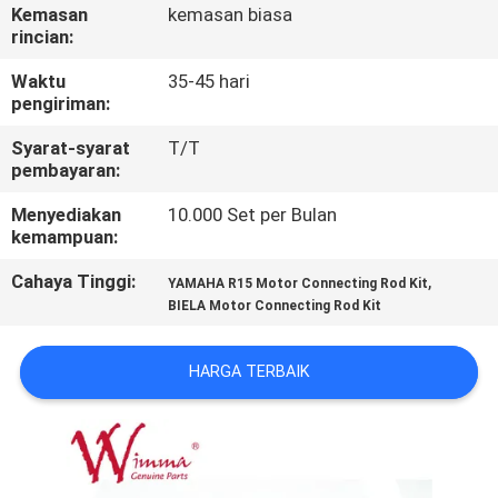
Kemasan
kemasan biasa
rincian:
KONTROL
KUALITAS
Waktu
35-45 hari
pengiriman:
Syarat-syarat
T/T
BERITA
pembayaran:
Menyediakan
10.000 Set per Bulan
MINTA
kemampuan:
KUTIPAN
Cahaya Tinggi:
,
YAMAHA R15 Motor Connecting Rod Kit
BIELA ​​Motor Connecting Rod Kit
PETA
SITUS
HARGA TERBAIK
KEBIJAKAN
PRIBADI